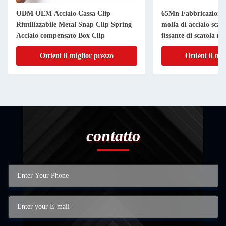
ODM OEM Acciaio Cassa Clip
65Mn Fabbricazione d
Riutilizzabile Metal Snap Clip Spring
molla di acciaio scato
Acciaio compensato Box Clip
fissante di scatola me
Ottieni il miglior prezzo
Ottieni il mi
contatto