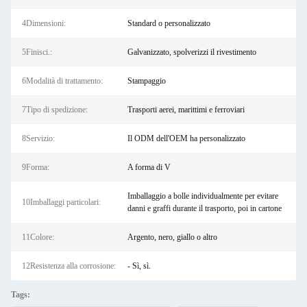
4Dimensioni:
Standard o personalizzato
5Finisci.:
Galvanizzato, spolverizzi il rivestimento
6Modalità di trattamento:
Stampaggio
7Tipo di spedizione:
Trasporti aerei, marittimi e ferroviari
8Servizio:
Il ODM dell'OEM ha personalizzato
9Forma:
A forma di V
Imballaggio a bolle individualmente per evitare
10Imballaggi particolari:
danni e graffi durante il trasporto, poi in cartone
11Colore:
Argento, nero, giallo o altro
12Resistenza alla corrosione:
- Sì, sì.
Tags: