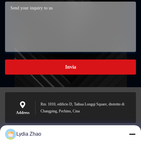
Invia
Rm. 1010, edificio D, Taihua Longqi Square, distretto di
Changping, Pechino, Cina
Address
Lydia Zhao