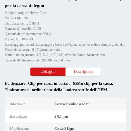
per la cassa di legno
Luogo di origine: Hebei, Cina
Marca: ORIENS
Certificazione: ISO 9001
Numero di modello: C058
Quantità di ordine minimo: 300 pc
Prezzo: USD0.43/PC
Imballaggi particolari: Imballaggio a bolle individualmente per evitare danni e graffi durante il trasporto, poi in cartone
Tempi di consegna: 8-15 giorni lavorativi
Termini di pagamento: T/T, D/A, L/C, D/P, Western Union, MoneyGram
Capacità di alimentazione: 20, 000 pezzi al mese
Dettaglio
Description
Evidenziare:
Clip per cassa in acciaio
,
65Mn clip per la cassa
,
Timbratura su ordinazione della lamiera sottile dell'OEM
1Materiale:
Acciaio al carbonio 65Mn
2accuratezza:
± 0,1 mm
3Applicazione:
Cassa di legno