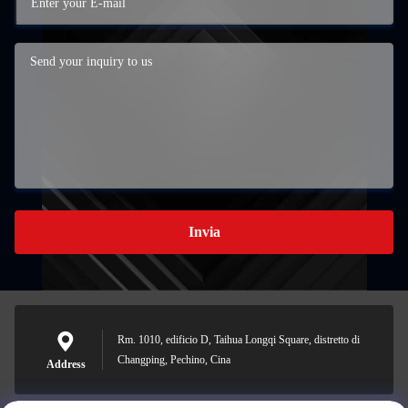
Invia
Rm. 1010, edificio D, Taihua Longqi Square, distretto di
Changping, Pechino, Cina
Address