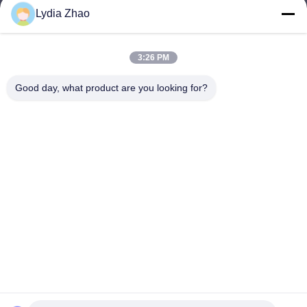
Lydia Zhao
jesingd@vip.sina.com
E-mail
3:26 PM
Good day, what product are you looking for?
0086-10-62574092
Phone
Beijing Oriens Technology Co., Ltd.