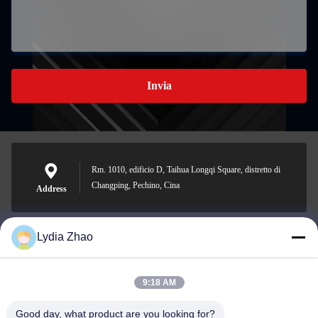
Invia
Rm. 1010, edificio D, Taihua Longqi Square, distretto di
Changping, Pechino, Cina
Address
Lydia Zhao
jesingd@vip.sina.com
E-mail
9:18 AM
Good day, what product are you looking for?