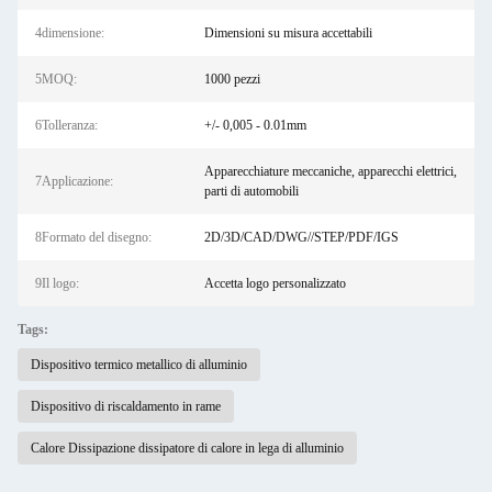
4dimensione:
Dimensioni su misura accettabili
5MOQ:
1000 pezzi
6Tolleranza:
+/- 0,005 - 0.01mm
Apparecchiature meccaniche, apparecchi elettrici,
7Applicazione:
parti di automobili
8Formato del disegno:
2D/3D/CAD/DWG//STEP/PDF/IGS
9Il logo:
Accetta logo personalizzato
Tags:
Dispositivo termico metallico di alluminio
Dispositivo di riscaldamento in rame
Calore Dissipazione dissipatore di calore in lega di alluminio