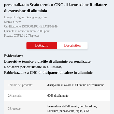
personalizzato Scafo termico CNC di lavorazione Radiatore
di estrusione di alluminio
Luogo di origine: Guangdong, Cina
Marca: Oriens
Certificazione: ISO9001/ROHS/IATF16949
Quantità di ordine minimo: 2000 pezzi
Prezzo: CN¥1.91-2.78/pieces
Dettaglio
Description
Evidenziare:
Dispositivo termico a profilo di alluminio personalizzato
,
Radiatore per estrusione in alluminio
,
Fabbricazione a CNC di dissipatori di calore in alluminio
1Nome del prodotto:
dissipatore di calore di alluminio dell'estrusione
2Materiale:
6063 di alluminio
Estrussione dell'alluminio, decolorazione,
3Processo:
saldatura, punzonatura, taglio, CNC