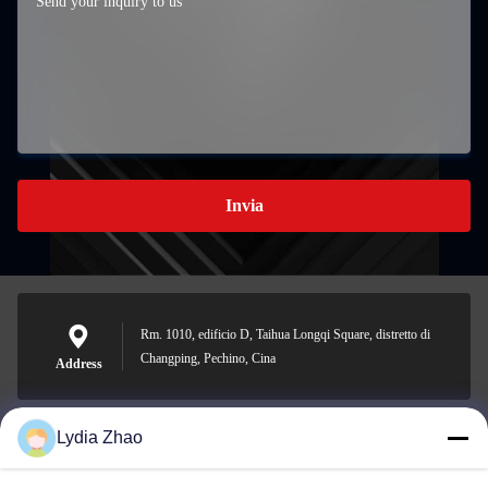
Invia
Rm. 1010, edificio D, Taihua Longqi Square, distretto di
Changping, Pechino, Cina
Address
Lydia Zhao
jesingd@vip.sina.com