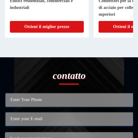
Edifici residenziali, commerciali e
Connettori per la cos
industriali
di acciaio per colleg
superiori
Ottieni il miglior prezzo
Ottieni il mi
contatto