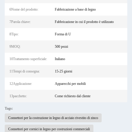
6Nome del prodotto:
Fabbricazione a base di legno
7Parola chiave:
Fabbricazione in cui il prodotto è utilizzato
8Tipo:
Forma di U
9MOQ:
500 pezzi
10Trattamento superficiale:
Italiano
11Tempi di consegna:
15-25 giorni
12Applicazione:
Apparecchi per mobili
13pacchetto:
Come richiesto dal cliente
Tags:
Connettori per la costruzione in legno di acciaio rivestito di zinco
Connettori per cornici in legno per costruzioni commerciali