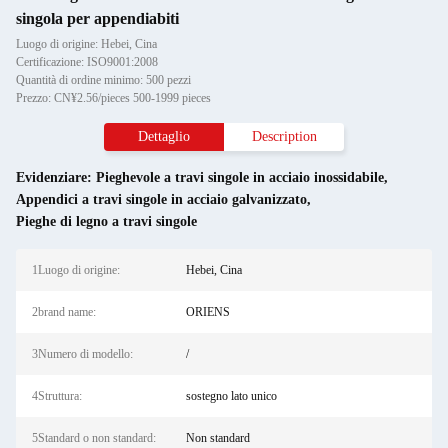
singola per appendiabiti
Luogo di origine: Hebei, Cina
Certificazione: ISO9001:2008
Quantità di ordine minimo: 500 pezzi
Prezzo: CN¥2.56/pieces 500-1999 pieces
Dettaglio
Description
Evidenziare:
Pieghevole a travi singole in acciaio inossidabile
,
Appendici a travi singole in acciaio galvanizzato
,
Pieghe di legno a travi singole
1Luogo di origine:
Hebei, Cina
2brand name:
ORIENS
3Numero di modello:
/
4Struttura:
sostegno lato unico
5Standard o non standard:
Non standard