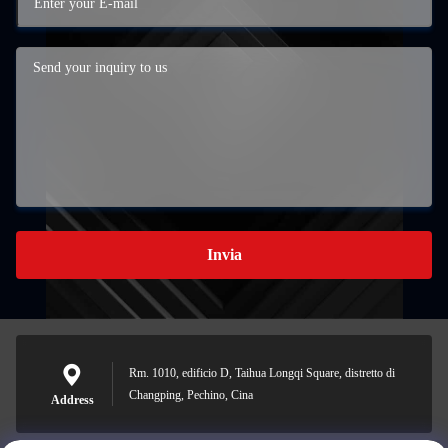
Invia
Rm. 1010, edificio D, Taihua Longqi Square, distretto di
Changping, Pechino, Cina
Address