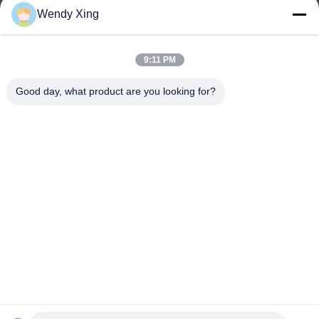
Wendy Xing
jesingd@vip.sina.com
E-mail
9:11 PM
Good day, what product are you looking for?
0086-10-62574092
Phone
Beijing Oriens Technology Co., Ltd.