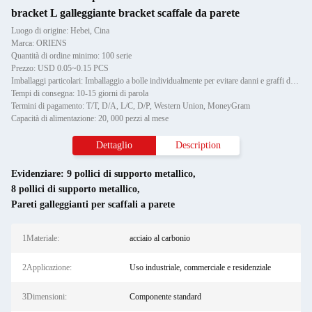
bracket L galleggiante bracket scaffale da parete
Luogo di origine: Hebei, Cina
Marca: ORIENS
Quantità di ordine minimo: 100 serie
Prezzo: USD 0.05~0.15 PCS
Imballaggi particolari: Imballaggio a bolle individualmente per evitare danni e graffi durante il trasporto, poi in cartone
Tempi di consegna: 10-15 giorni di parola
Termini di pagamento: T/T, D/A, L/C, D/P, Western Union, MoneyGram
Capacità di alimentazione: 20, 000 pezzi al mese
Dettaglio
Description
Evidenziare:
9 pollici di supporto metallico
,
8 pollici di supporto metallico
,
Pareti galleggianti per scaffali a parete
1Materiale:
acciaio al carbonio
2Applicazione:
Uso industriale, commerciale e residenziale
3Dimensioni:
Componente standard