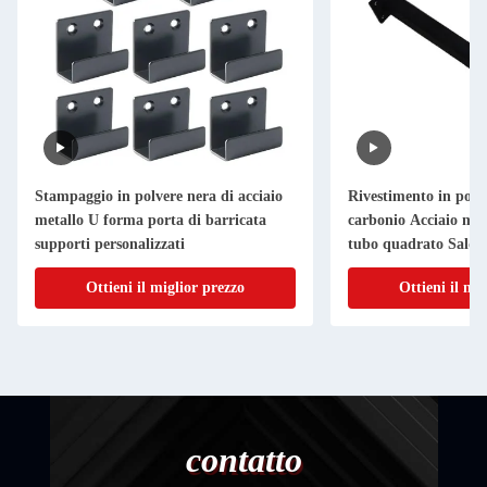
Stampaggio in polvere nera di acciaio
Rivestimento in polv
metallo U forma porta di barricata
carbonio Acciaio met
supporti personalizzati
tubo quadrato Saldat
retto Sostituzione di
Ottieni il miglior prezzo
Ottieni il mi
contatto