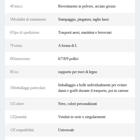
4Finisci.:
Rivestimento in polvere, acciaio grezzo
5Modalità di trattamento:
Stampaggio, piegatura, taglio laser.
6Tipo di spedizione:
Trasporti aerei, marittimi e ferroviari
7Forma:
A forma di L
8Dimensione:
6/7/8/9 pollici
9Uso:
supporto per travi di legno
Imballaggio a bolle individualmente per evitare
10Imballaggi particolari:
danni e graffi durante il trasporto, poi in cartone
11Colore:
Nero, colori personalizzati
12Quantità:
Venduti in serie o singolarmente
13Compatibilità:
Universale