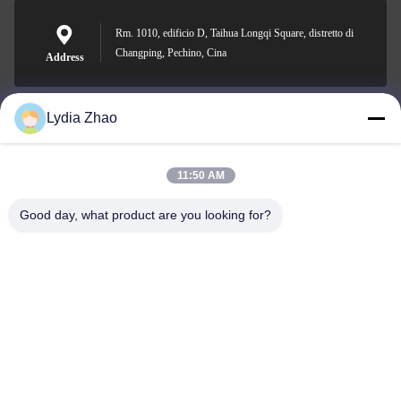
Rm. 1010, edificio D, Taihua Longqi Square, distretto di
Changping, Pechino, Cina
Address
Lydia Zhao
jesingd@vip.sina.com
E-mail
11:50 AM
Good day, what product are you looking for?
0086-10-62574092
Phone
Beijing Oriens Technology Co., Ltd.