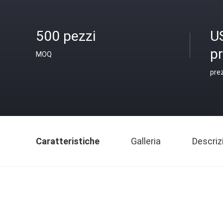
500 pezzi
U
p
MOQ
pre
Caratteristiche
Galleria
Descriz