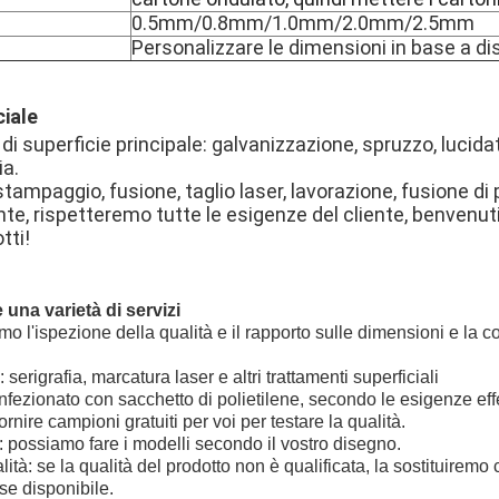
0.5mm/0.8mm/1.0mm/2.0mm/2.5mm
Personalizzare le dimensioni in base a d
iale
di superficie principale: galvanizzazione, spruzzo, lucidat
ia.
tampaggio, fusione, taglio laser, lavorazione, fusione di 
nte, rispetteremo tutte le esigenze del cliente, benvenu
tti!
e una varietà di servizi
iamo l'ispezione della qualità e il rapporto sulle dimensioni e la
 serigrafia, marcatura laser e altri trattamenti superficiali
fezionato con sacchetto di polietilene, secondo le esigenze effe
nire campioni gratuiti per voi per testare la qualità.
: possiamo fare i modelli secondo il vostro disegno.
tà: se la qualità del prodotto non è qualificata, la sostituiremo 
se disponibile.