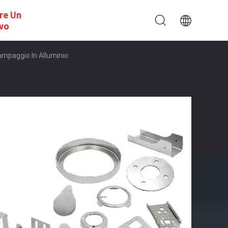
re Un
ivo
tampaggio In Alluminio