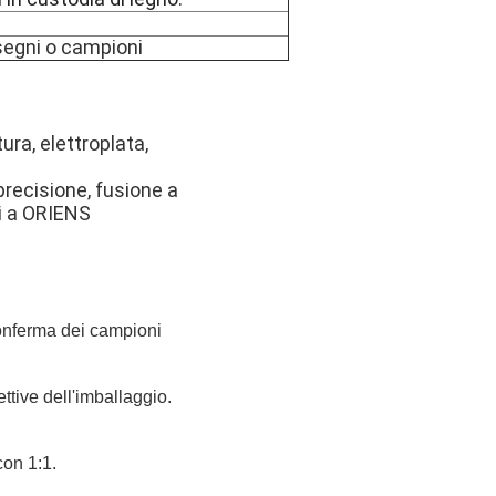
isegni o campioni
ura, elettroplata,
precisione, fusione a
ti a ORIENS
 conferma dei campioni
ttive dell'imballaggio.
con 1:1.