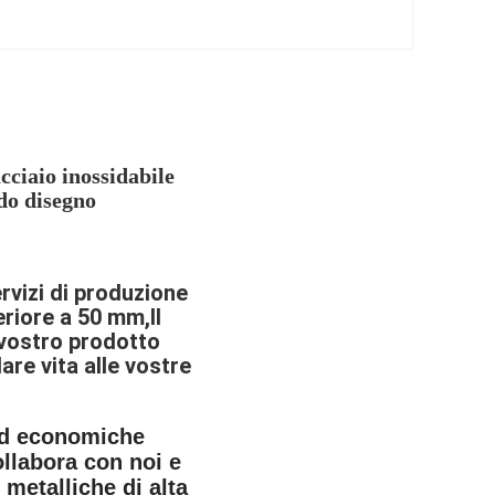
ciaio inossidabile
do disegno
rvizi di produzione
riore a 50 mm,Il
 vostro prodotto
are vita alle vostre
i ed economiche
ollabora con noi e
 metalliche di alta