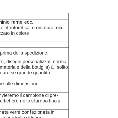
minio, rame, ecc.
elettroforetica, cromatura, ecc.
zato in colore
 prima della spedizione.
e), disegni personalizzati normali
ateriale della bottiglia) Di solito
 mare se grande quantità.
i sulle dimensioni
invieremo il campione di pre-
odificheremo lo stampo fino a
nata verrà confezionata in
 in custodia di legno.