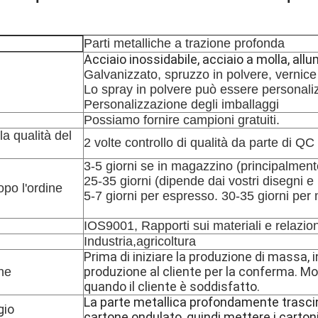
Parti metalliche a trazione profonda
Acciaio inossidabile, acciaio a molla, allu
Galvanizzato, spruzzo in polvere, vernice 
Lo spray in polvere può essere personaliz
Personalizzazione degli imballaggi
Possiamo fornire campioni gratuiti.
la qualità del
2 volte controllo di qualità da parte di QC
3-5 giorni se in magazzino (principalment
25-35 giorni (dipende dai vostri disegni e m
po l'ordine
5-7 giorni per espresso. 30-35 giorni per
IOS9001, Rapporti sui materiali e relazion
Industria,agricoltura
Prima di iniziare la produzione di massa, 
produzione al cliente per la conferma. M
ne
quando il cliente è soddisfatto.
La parte metallica profondamente trasci
gio
cartone ondulato, quindi mettere i cartoni