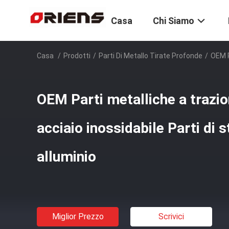
Casa
Chi Siamo
Casa
/
Prodotti
/
Parti Di Metallo Tirate Profonde
/
OEM P
OEM Parti metalliche a trazio
acciaio inossidabile Parti di 
alluminio
Miglior Prezzo
Scrivici