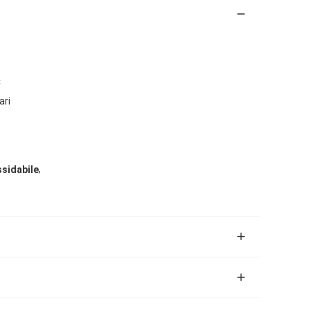
C
ari
,
ssidabile