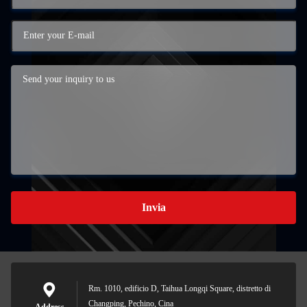
Invia
Rm. 1010, edificio D, Taihua Longqi Square, distretto di
Changping, Pechino, Cina