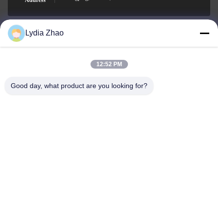
Address
Lydia Zhao
jesingd@vip.sina.com
E-mail
12:52 PM
Good day, what product are you looking for?
0086-10-62574092
Phone
Beijing Oriens Technology Co., Ltd.