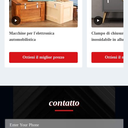
Macchine per l'elettronica
Clampo di chiusura a 
automobilistica
inossidabile in allum
Ottieni il miglior prezzo
Ottieni il mi
contatto