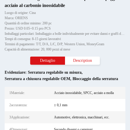
acciaio al carbonio inossidabile
Luogo di origine: Cina
Marca: ORIENS
Quantità di ordine minimo: 200 pc
Prezzo: USD 0.05~0.15 pro PCS
Imballaggi particolari: Imballaggio a bolle individualmente per evitare danni e graffi durante il trasporto, poi in cartone
Tempi di consegna: 8-15 giorni lavorativi
Termini di pagamento: T/T, D/A, L/C, D/P, Western Union, MoneyGram
Capacità di alimentazione: 20, 000 pezzi al mese
Dettaglio
Description
Evidenziare:
Serratura regolabile su misura
,
Serratura a chiusura regolabile OEM
,
Bloccaggio della serratura
1Materiale:
Acciaio inossidabile, SPCC, acciaio a molla
2accuratezza:
± 0,1 mm
3Applicazione:
Automotive, elettronica, macchinari, ecc.
4Dimensioni:
Secondo disegni o campioni