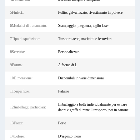
5Finisci.:
Polito, galvanizzato, rivestimento in polvere
6Modalità di trattamento:
Stampaggio, piegatura, taglio laser
7Tipo di spedizione:
Trasporti aerei, marittimi e ferroviari
8Servizio:
Personalizzato
9Forma:
A forma di L
10Dimensione:
Disponibili in varie dimensioni
11Superficie:
Italiano
Imballaggio a bolle individualmente per evitare
12Imballaggi particolari:
danni e graffi durante il trasporto, poi in cartone
13Forza:
Forte
14Colore:
D'argento, nero