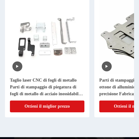
Taglio laser CNC di fogli di metallo
Parti di stampaggio i
Parti di stampaggio di piegatura di
ottone di alluminio T
fogli di metallo di acciaio inossidabile
precisione Fabricazio
di alluminio
metallo su misura
Ottieni il miglior prezzo
Ottieni il mi