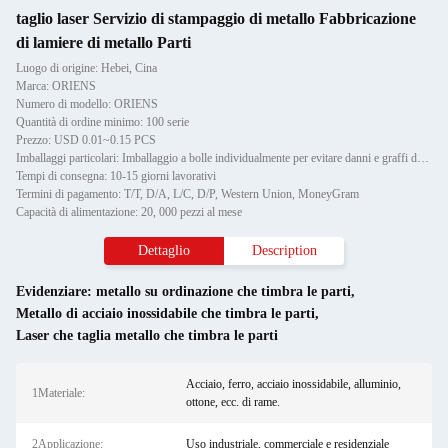
taglio laser Servizio di stampaggio di metallo Fabbricazione
di lamiere di metallo Parti
Luogo di origine: Hebei, Cina
Marca: ORIENS
Numero di modello: ORIENS
Quantità di ordine minimo: 100 serie
Prezzo: USD 0.01~0.15 PCS
Imballaggi particolari: Imballaggio a bolle individualmente per evitare danni e graffi durante il trasporto, poi in cartone
Tempi di consegna: 10-15 giorni lavorativi
Termini di pagamento: T/T, D/A, L/C, D/P, Western Union, MoneyGram
Capacità di alimentazione: 20, 000 pezzi al mese
Dettaglio
Description
Evidenziare:
metallo su ordinazione che timbra le parti
,
Metallo di acciaio inossidabile che timbra le parti
,
Laser che taglia metallo che timbra le parti
Acciaio, ferro, acciaio inossidabile, alluminio,
1Materiale:
ottone, ecc. di rame.
2Applicazione:
Uso industriale, commerciale e residenziale