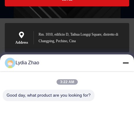
Rm. 1010, edificio D, Taihua Longqi Square, distretto di
Changping, Pechino, Cina
Address
Lydia Zhao
jesingd@vip.sina.com
E-mail
3:22 AM
Good day, what product are you looking for?
0086-10-62574092
Phone