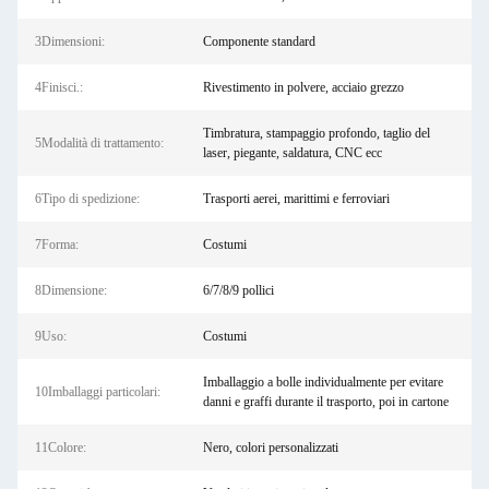
3Dimensioni:
Componente standard
4Finisci.:
Rivestimento in polvere, acciaio grezzo
Timbratura, stampaggio profondo, taglio del
5Modalità di trattamento:
laser, piegante, saldatura, CNC ecc
6Tipo di spedizione:
Trasporti aerei, marittimi e ferroviari
7Forma:
Costumi
8Dimensione:
6/7/8/9 pollici
9Uso:
Costumi
Imballaggio a bolle individualmente per evitare
10Imballaggi particolari:
danni e graffi durante il trasporto, poi in cartone
11Colore:
Nero, colori personalizzati