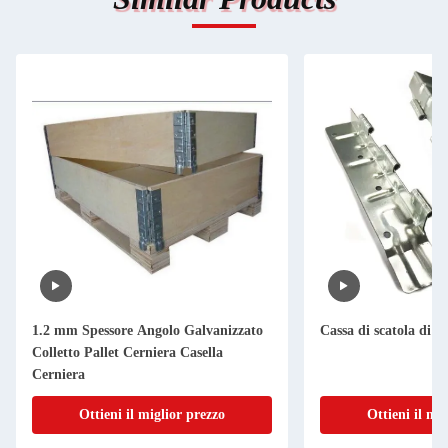
1.2 mm Spessore Angolo Galvanizzato
Cassa di scatola di l
Colletto Pallet Cerniera Casella
Cerniera
Ottieni il miglior prezzo
Ottieni il mi