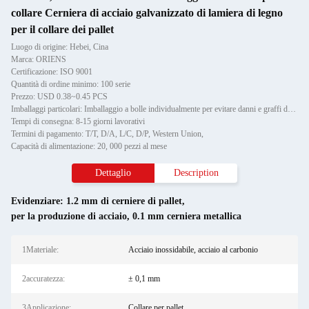
collare Cerniera di acciaio galvanizzato di lamiera di legno
per il collare dei pallet
Luogo di origine: Hebei, Cina
Marca: ORIENS
Certificazione: ISO 9001
Quantità di ordine minimo: 100 serie
Prezzo: USD 0.38~0.45 PCS
Imballaggi particolari: Imballaggio a bolle individualmente per evitare danni e graffi durante il trasporto, poi in cartone
Tempi di consegna: 8-15 giorni lavorativi
Termini di pagamento: T/T, D/A, L/C, D/P, Western Union,
Capacità di alimentazione: 20, 000 pezzi al mese
Dettaglio
Description
Evidenziare:
1.2 mm di cerniere di pallet
,
per la produzione di acciaio
,
0.1 mm cerniera metallica
1Materiale:
Acciaio inossidabile, acciaio al carbonio
2accuratezza:
± 0,1 mm
3Applicazione:
Collare per pallet