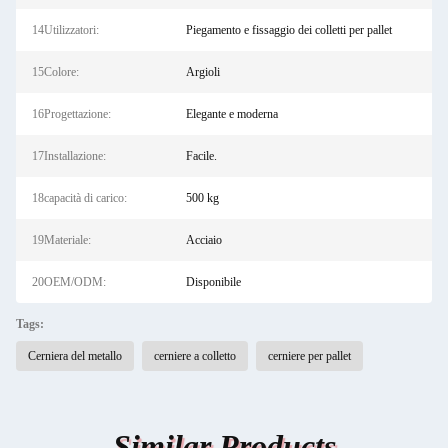
14Utilizzatori:
Piegamento e fissaggio dei colletti per pallet
15Colore:
Argioli
16Progettazione:
Elegante e moderna
17Installazione:
Facile.
18capacità di carico:
500 kg
19Materiale:
Acciaio
20OEM/ODM:
Disponibile
Tags:
Cerniera del metallo
cerniere a colletto
cerniere per pallet
Similar Products