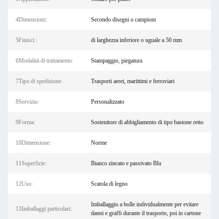
4Dimensioni:
Secondo disegni o campioni
5Finisci.:
di larghezza inferiore o uguale a 50 mm
6Modalità di trattamento:
Stampaggio, piegatura
7Tipo di spedizione:
Trasporti aerei, marittimi e ferroviari
8Servizio:
Personalizzato
9Forma:
Sostenitore di abbigliamento di tipo bastone retto
10Dimensione:
Norme
11Superficie:
Bianco zincato e passivato Blu
12Uso:
Scatola di legno
Imballaggio a bolle individualmente per evitare
13Imballaggi particolari:
danni e graffi durante il trasporto, poi in cartone