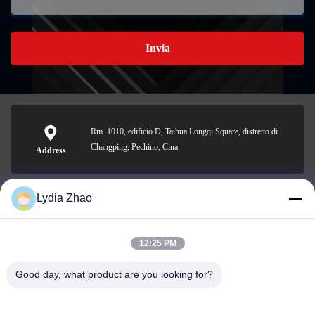
Invia
Rm. 1010, edificio D, Taihua Longqi Square, distretto di
Changping, Pechino, Cina
Address
Lydia Zhao
jesingd@vip.sina.com
E-mail
12:25 PM
Good day, what product are you looking for?
0086-10-62574092
Phone