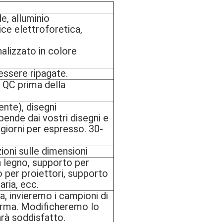
le, alluminio
ice elettroforetica,
alizzato in colore
essere ripagate.
i QC prima della
ente), disegni
pende dai vostri disegni e
7 giorni per espresso. 30-
ioni sulle dimensioni
n legno, supporto per
o per proiettori, supporto
aria, ecc.
a, invieremo i campioni di
ferma. Modificheremo lo
arà soddisfatto.