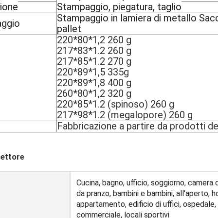
zione
Stampaggio, piegatura, taglio
Stampaggio in lamiera di metallo Sacch
aggio
pallet
220*80*1,2 260 g
217*83*1.2 260 g
217*85*1.2 270 g
220*89*1,5 335g
220*89*1,8 400 g
260*80*1,2 320 g
220*85*1.2 (spinoso) 260 g
217*98*1.2 (megalopore) 260 g
Fabbricazione a partire da prodotti d
settore
Cucina, bagno, ufficio, soggiorno, camera d
da pranzo, bambini e bambini, all'aperto, h
appartamento, edificio di uffici, ospedale,
commerciale, locali sportivi