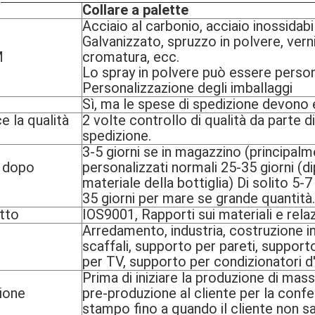
o
Collare a palette
Acciaio al carbonio, acciaio inossidabi
Galvanizzato, spruzzo in polvere, vern
M
cromatura, ecc.
Lo spray in polvere può essere person
Personalizzazione degli imballaggi
Sì, ma le spese di spedizione devono 
e la qualità
2 volte controllo di qualità da parte d
spedizione.
3-5 giorni se in magazzino (principalm
 dopo
personalizzati normali 25-35 giorni (di
materiale della bottiglia) Di solito 5-
35 giorni per mare se grande quantità.
otto
IOS9001, Rapporti sui materiali e relaz
Arredamento, industria, costruzione i
scaffali, supporto per pareti, support
per TV, supporto per condizionatori d'
Prima di iniziare la produzione di mass
ione
pre-produzione al cliente per la con
stampo fino a quando il cliente non s