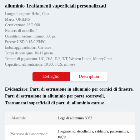
alluminio Trattamenti superficiali personalizzati
Luogo di origine: Hebei, Cina
Marca: ORIENS
Certificazione: ISO 9001
Numero di modello: /
Quantità di ordine minimo: 300 pc
Prezzo: USD 0.15-0.25/PC
Imballaggi particolari: Cartucce
Tempi di consegna: 10-15 giorni
Termini di pagamento: L/C, D/A, D/P, T/T, Western Union, MoneyGram
Capacità di alimentazione: 10.000 PCS, al mese
Dettaglio
Description
Evidenziare:
Parti di estrussione in alluminio per cornici di finestre
,
Parti di estrussione in alluminio per porte scorrevoli
,
Trattamenti superficiali di parti di alluminio estruse
1Materiale:
Lega di alluminio 6063
Piegamento, decollatura, saldatura, punzonatura,
2Servizio di elaborazione:
taglio