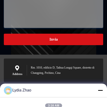
Invia
Rm. 1010, edificio D, Taihua Longqi Square, distretto di
Changping, Pechino, Cina
Address
Lydia Zhao
jesingd@vip.sina.com
E-mail
3:16 AM