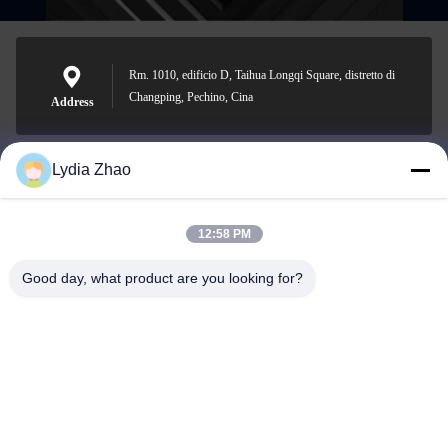
Rm. 1010, edificio D, Taihua Longqi Square, distretto di
Changping, Pechino, Cina
Address
Lydia Zhao
jesingd@vip.sina.com
E-mail
12:58 PM
Good day, what product are you looking for?
0086-10-62574092
Phone