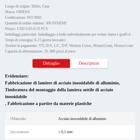
Luogo di origine: Hebei, Cina
Marca: ORIENS
Certificazione: ISO 9001
Quantità di ordine minimo: 300 INSIEMI
Prezzo: USD 0.05-0.35 PCS
Imballaggi particolari: Imballaggio a bolle individualmente per evitare danni e graffi durante il trasporto, poi in cartone
Tempi di consegna: 8-15 giorni lavorativi
Termini di pagamento: T/T, D/A, L/C, D/P, Western Union, MoneyGram, MoneyGram
Capacità di alimentazione: 20, 000 pezzi al mese
Dettaglio
Description
Evidenziare:
Fabbricazione di lamiere di acciaio inossidabile di alluminio
,
Timbratura del montaggio della lamiera sottile di acciaio
inossidabile
,
Fabbricazione a partire da materie plastiche
1Materiale:
Acciaio inossidabile di alluminio
2accuratezza:
± 0,1 mm