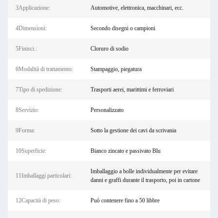
3Applicazione:
Automotive, elettronica, macchinari, ecc.
4Dimensioni:
Secondo disegni o campioni
5Finisci.:
Cloruro di sodio
6Modalità di trattamento:
Stampaggio, piegatura
7Tipo di spedizione:
Trasporti aerei, marittimi e ferroviari
8Servizio:
Personalizzato
9Forma:
Sotto la gestione dei cavi da scrivania
10Superficie:
Bianco zincato e passivato Blu
Imballaggio a bolle individualmente per evitare
11Imballaggi particolari:
danni e graffi durante il trasporto, poi in cartone
12Capacità di peso:
Può contenere fino a 50 libbre