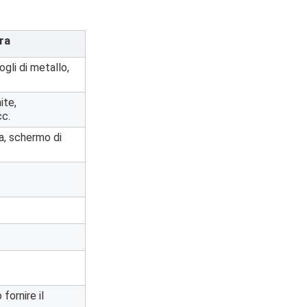
ra
gli di metallo,
ite,
cc.
a, schermo di
fornire il