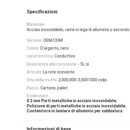
Specificazioni
Materiale:
Acciaio inossidabile, rame in lega di alluminio o second
Servizio:
OEM/ODM
Colore:
D'argento, nero
caratteristica:
Conduttivo
Resistenza alla corrosione:
- Sì, sì.
Articolo:
La rete ricevente
Vita della muffa:
2,000,000-3,0001000 colpi.
Pacco:
Cartone, pallet
Evidenziare:
,
0.2 mm Parti metalliche in acciaio inossidabile
,
Polizione di parti metalliche in acciaio inossidabile
Contenitore in lamiera di alluminio per sabbiatura
Informazioni di base