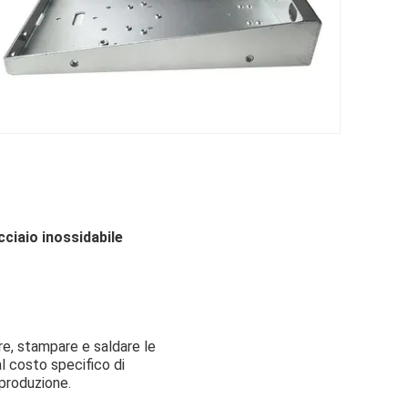
cciaio inossidabile
re, stampare e saldare le
al costo specifico di
 produzione.