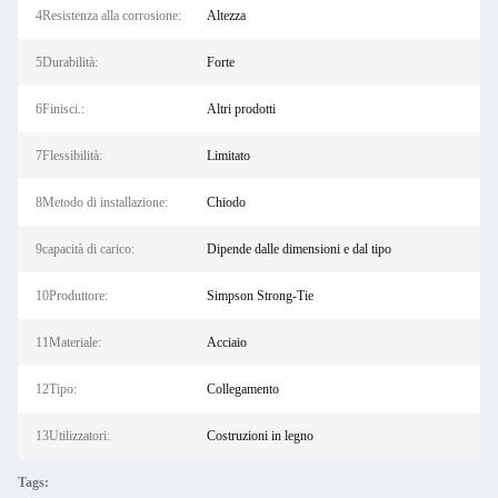
4Resistenza alla corrosione:
Altezza
5Durabilità:
Forte
6Finisci.:
Altri prodotti
7Flessibilità:
Limitato
8Metodo di installazione:
Chiodo
9capacità di carico:
Dipende dalle dimensioni e dal tipo
10Produttore:
Simpson Strong-Tie
11Materiale:
Acciaio
12Tipo:
Collegamento
13Utilizzatori:
Costruzioni in legno
Tags: