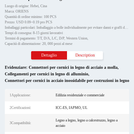
Luogo di origine: Hebei, Cina
Marca: ORIENS
Quantità di ordine minimo: 100 PCS
Prezzo: USD 0.09~0.19 pro PCS
Imballaggi particolari: Imballaggio a bolle individualmente per evitare danni e graffi durante il trasporto, poi in cartone
Tempi di consegna: 8-15 giorni lavorativi
Termini di pagamento: T/T, D/A, L/C, D/P, Western Union,
Capacità di alimentazione: 20, 000 pezzi al mese
Dettaglio
Description
Evidenziare:
Connettori per cornici in legno di acciaio a molla
,
Collegamenti per cornici in legno di alluminio
,
Connettori per cornici in acciaio inossidabile per costruzioni in legno
1Applicazione:
Edilizia residenziale e commerciale
2Certificazioni:
ICC-ES, IAPMO, UL
Legno a legno, legno a calcestruzzo, legno a
3Compatibilità:
acciaio