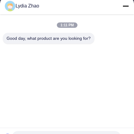
Lydia Zhao
jesingd@vip.sina.com
E-mail
1:11 PM
Good day, what product are you looking for?
0086-10-62574092
Phone
Beijing Oriens Technology Co., Ltd.