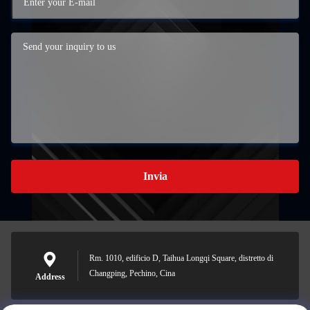
Invia
Rm. 1010, edificio D, Taihua Longqi Square, distretto di
Changping, Pechino, Cina
Address