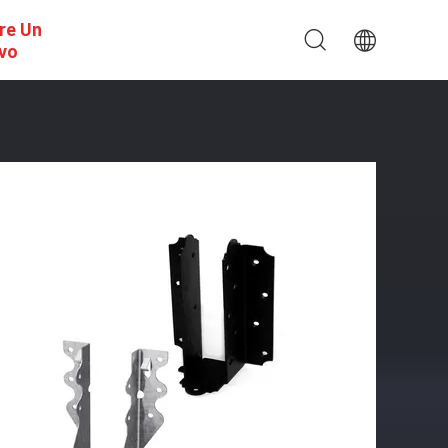
re Un
ivo