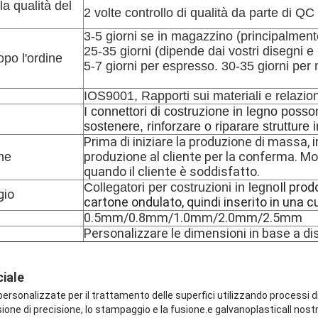
la qualità del
2 volte controllo di qualità da parte di QC
3-5 giorni se in magazzino (principalment
25-35 giorni (dipende dai vostri disegni e m
po l'ordine
5-7 giorni per espresso. 30-35 giorni per
IOS9001, Rapporti sui materiali e relazion
I connettori di costruzione in legno posson
sostenere, rinforzare o riparare strutture 
Prima di iniziare la produzione di massa, 
produzione al cliente per la conferma. M
ne
quando il cliente è soddisfatto.
Il pro
Collegatori per costruzioni in legno
gio
cartone ondulato, quindi inserito in una c
0.5mm/0.8mm/1.0mm/2.0mm/2.5mm
Personalizzare le dimensioni in base a d
iale
ersonalizzate per il trattamento delle superfici utilizzando processi 
ione di precisione, lo stampaggio e la fusione.e galvanoplasticaIl nostro