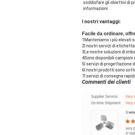
soddisfare gli obiettivi di p
informazioni.
I nostri vantaggi:
Facile da ordinare, offr
1Manteniamo i più elevati 
2I nostri servizi di etichett
3Le nostre soluzioni di imb
4Sono disponibili campioni d
5I servizi di progettazione d
6I nostri prodotti sono sotto
7I servizi di consegna rapida
Commenti dei clienti