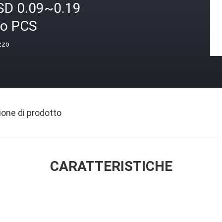
SD 0.09~0.19
ro PCS
zzo
ione di prodotto
CARATTERISTICHE