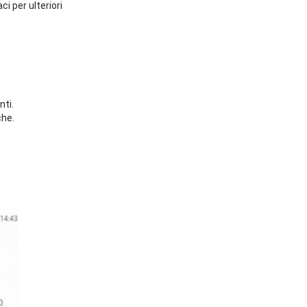
ci per ulteriori
nti.
che.