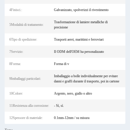
4Finisci.:
Galvanizzato, spolverizzi il rivestimento
Trasformazione di lamiere metalliche di
5Modalità di trattamento:
precisione
6Tipo di spedizione:
Trasporti aerei, marittimi e ferroviari
7Servizio:
Il ODM dell'OEM ha personalizzato
8Forma:
Forma di v
Imballaggio a bolle individualmente per evitare
9Imballaggi particolari:
danni e graffi durante il trasporto, poi in cartone
10Colore:
Argento, nero, giallo o altro
11Resistenza alla corrosione:
- Sì, sì.
12Spessore di materiale:
0.1mm-12mm / su misura