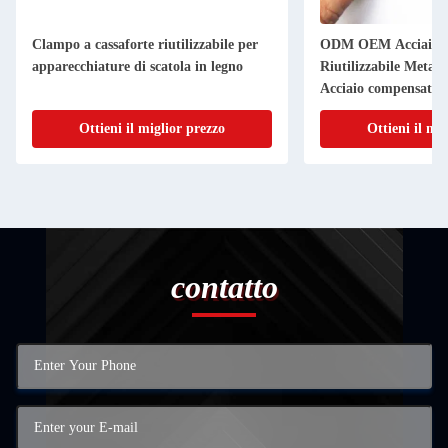
Clampo a cassaforte riutilizzabile per
ODM OEM Acciaio C
apparecchiature di scatola in legno
Riutilizzabile Metal
Acciaio compensato 
Ottieni il miglior prezzo
Ottieni il mi
contatto