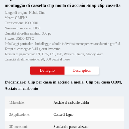
montaggio di cassetta clip molla di acciaio Snap clip cassetta
Luogo di origine: Hebei, Cina
Marca: ORIENS
Certificazione: ISO 9001
Numero di modello: C058
Quantità di ordine minimo: 300 pc
Prezzo: USD0.43/PC
Imballaggi particolari: Imballaggio a bolle individualmente per evitare danni e graffi durante il trasporto, poi in cartone
Tempi di consegna: 8-15 giorni lavorativi
Termini di pagamento: T/T, D/A, L/C, D/P, Western Union, MoneyGram
Capacità di alimentazione: 20, 000 pezzi al mese
Dettaglio
Description
Evidenziare:
Clip per cassa in acciaio a molla
,
Clip per cassa ODM
,
Acciaio al carbonio
1Materiale:
Acciaio al carbonio 65Mn
2Applicazione:
Cassa di legno
3Dimensioni:
Standard o personalizzato