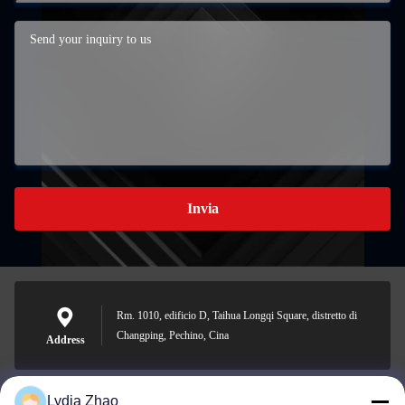
Invia
Rm. 1010, edificio D, Taihua Longqi Square, distretto di
Changping, Pechino, Cina
Address
Lydia Zhao