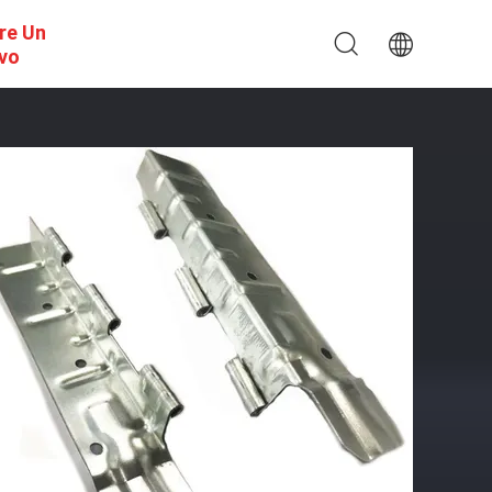
re Un
ivo