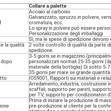
o
Collare a palette
Acciaio al carbonio
Galvanizzato, spruzzo in polvere, vern
M
cromatura, ecc.
Lo spray in polvere può essere person
Personalizzazione degli imballaggi
Sì, ma le spese di spedizione devono 
e la qualità
2 volte controllo di qualità da parte d
spedizione.
3-5 giorni se in magazzino (principalm
 dopo
personalizzati normali 25-35 giorni (di
materiale della bottiglia) Di solito 5-
35 giorni per mare se grande quantità.
otto
IOS9001, Rapporti sui materiali e relaz
Arredamento, industria, costruzione i
scaffali, supporto per pareti, support
per TV, supporto per condizionatori d'
Prima di iniziare la produzione di mass
ione
pre-produzione al cliente per la con