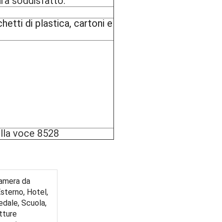
arà soddisfatto.
etti di plastica, cartoni e
ella voce 8528
Camera da
Esterno, Hotel,
pedale, Scuola,
tture