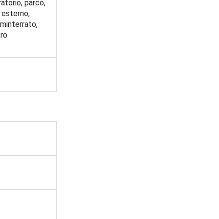
atorio, parco,
, esterno,
eminterrato,
tro