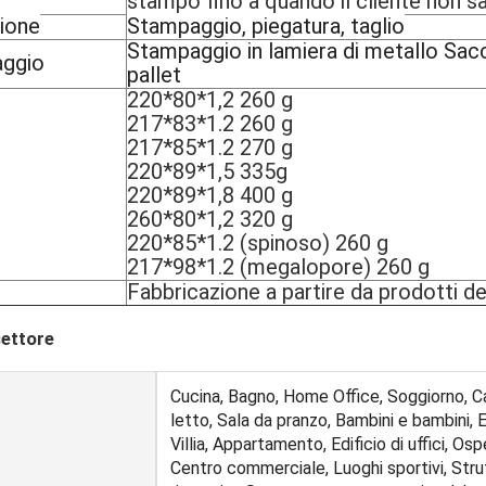
stampo fino a quando il cliente non s
zione
Stampaggio, piegatura, taglio
Stampaggio in lamiera di metallo Sacch
aggio
pallet
220*80*1,2 260 g
217*83*1.2 260 g
217*85*1.2 270 g
220*89*1,5 335g
220*89*1,8 400 g
260*80*1,2 320 g
220*85*1.2 (spinoso) 260 g
217*98*1.2 (megalopore) 260 g
Fabbricazione a partire da prodotti d
settore
Cucina, Bagno, Home Office, Soggiorno, 
letto, Sala da pranzo, Bambini e bambini, 
Villia, Appartamento, Edificio di uffici, Os
Centro commerciale, Luoghi sportivi, Stru