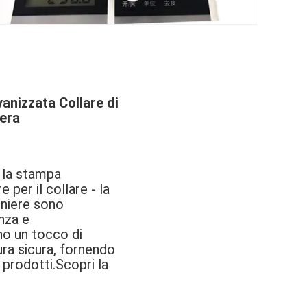
anizzata Collare di
iera
r la stampa
 per il collare - la
rniere sono
nza e
no un tocco di
ura sicura, fornendo
 prodotti.Scopri la