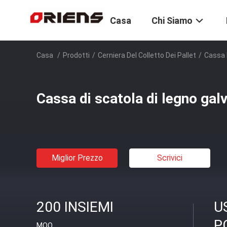
Casa
Chi Siamo
Casa
/
Prodotti
/
Cerniera Del Colletto Dei Pallet
/
Cassa 
Cassa di scatola di legno gal
Miglior Prezzo
Scrivici
200 INSIEMI
U
P
MOQ