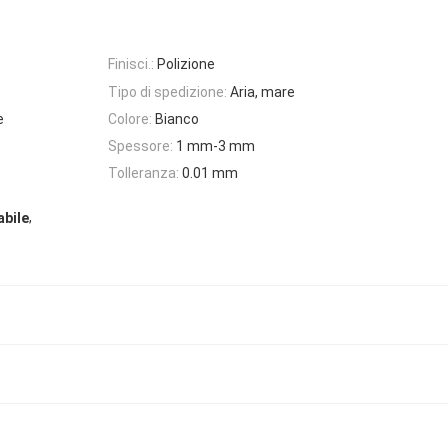
Finisci.:
Polizione
Tipo di spedizione:
Aria, mare
e
Colore:
Bianco
Spessore:
1 mm-3 mm
Tolleranza:
0.01 mm
,
abile