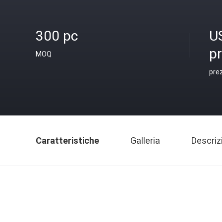
300 pc
U
p
MOQ
pre
Caratteristiche
Galleria
Descriz