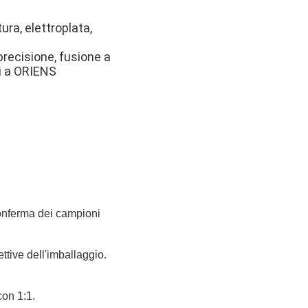
ura, elettroplata,
precisione, fusione a
ti a ORIENS
 conferma dei campioni
ttive dell'imballaggio.
con 1:1.