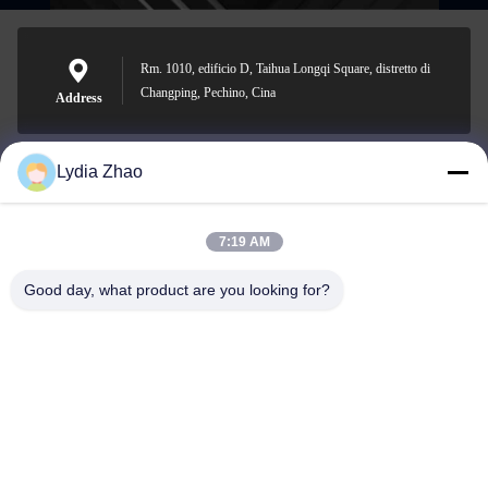
Rm. 1010, edificio D, Taihua Longqi Square, distretto di
Changping, Pechino, Cina
Address
Lydia Zhao
jesingd@vip.sina.com
E-mail
7:19 AM
Good day, what product are you looking for?
0086-10-62574092
Phone
Beijing Oriens Technology Co., Ltd.