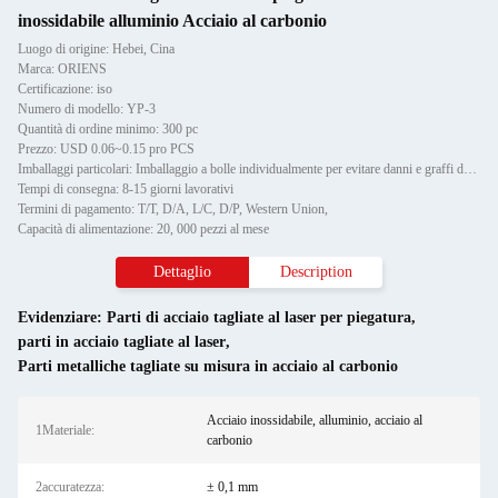
inossidabile alluminio Acciaio al carbonio
Luogo di origine: Hebei, Cina
Marca: ORIENS
Certificazione: iso
Numero di modello: YP-3
Quantità di ordine minimo: 300 pc
Prezzo: USD 0.06~0.15 pro PCS
Imballaggi particolari: Imballaggio a bolle individualmente per evitare danni e graffi durante il trasporto, poi in cartone
Tempi di consegna: 8-15 giorni lavorativi
Termini di pagamento: T/T, D/A, L/C, D/P, Western Union,
Capacità di alimentazione: 20, 000 pezzi al mese
Dettaglio
Description
Evidenziare:
Parti di acciaio tagliate al laser per piegatura
,
parti in acciaio tagliate al laser
,
Parti metalliche tagliate su misura in acciaio al carbonio
Acciaio inossidabile, alluminio, acciaio al
1Materiale:
carbonio
2accuratezza:
± 0,1 mm