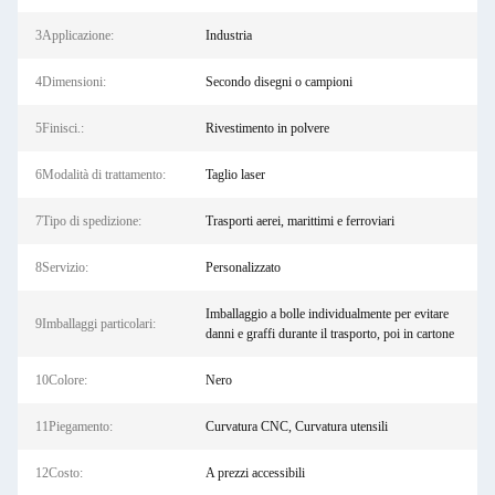
3Applicazione:
Industria
4Dimensioni:
Secondo disegni o campioni
5Finisci.:
Rivestimento in polvere
6Modalità di trattamento:
Taglio laser
7Tipo di spedizione:
Trasporti aerei, marittimi e ferroviari
8Servizio:
Personalizzato
Imballaggio a bolle individualmente per evitare
9Imballaggi particolari:
danni e graffi durante il trasporto, poi in cartone
10Colore:
Nero
11Piegamento:
Curvatura CNC, Curvatura utensili
12Costo:
A prezzi accessibili