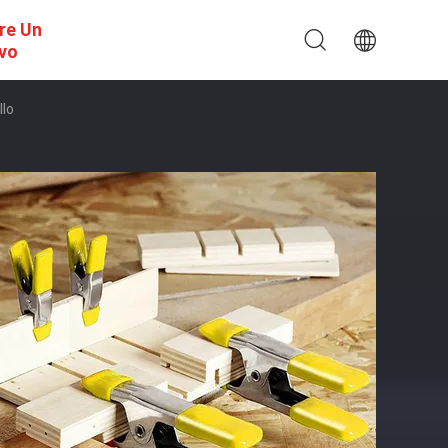
re Un
ivo
llo