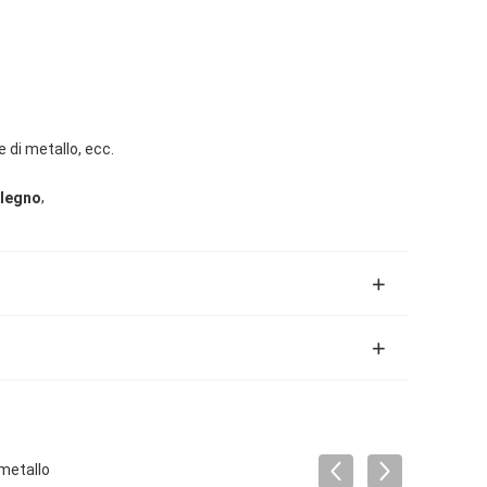
e di metallo, ecc.
,
 legno
 metallo