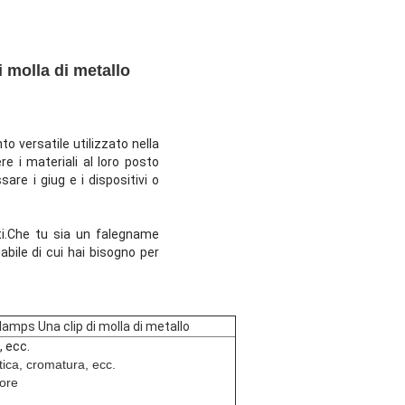
 molla di metallo
o versatile utilizzato nella
e i materiali al loro posto
sare i giug e i dispositivi o
nti.Che tu sia un falegname
abile di cui hai bisogno per
amps Una clip di molla di metallo
, ecc.
tica, cromatura, ecc.
lore