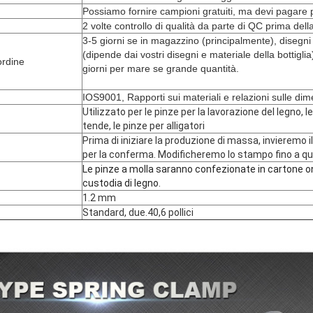
Possiamo fornire campioni gratuiti, ma devi pagare pe
2 volte controllo di qualità da parte di QC prima dell
3-5 giorni se in magazzino (principalmente), disegni
(dipende dai vostri disegni e materiale della bottigli
ordine
giorni per mare se grande quantità.
IOS9001, Rapporti sui materiali e relazioni sulle dim
Utilizzato per le pinze per la lavorazione del legno, le
tende, le pinze per alligatori
Prima di iniziare la produzione di massa, invieremo 
per la conferma. Modificheremo lo stampo fino a qua
Le pinze a molla saranno confezionate in cartone ond
custodia di legno.
1.2 mm
Standard, due.40,6 pollici