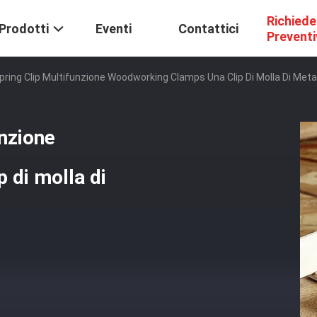
Richiede
Prodotti
Eventi
Contattici
Prevent
pring Clip Multifunzione Woodworking Clamps Una Clip Di Molla Di Meta
unzione
 di molla di