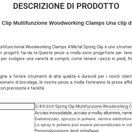
DESCRIZIONE DI PRODOTTO
g Clip Multifunzione Woodworking Clamps Una clip di
Multifunctional Woodworking Clamps A Metal Spring Clip è uno strument
tri progetti fai-da-te.Queste pinze a molla sono progettate per tener
 per svolgere una varietà di compiti, come tenere i pezzi in piedi, fis
na a fornire strumenti di alta qualità e durevoli per i nostri clie
onato di bricolage, le nostre pinze a molla forniranno la presa affid
on precisione e facilità.
2/4/6 Inch Spring Clip Multifunzione Woodworking Cl
Acciaio inossidabile, acciaio a molla, alluminio, rame
Galvanizzato, spruzzo in polvere, vernice elettrofore
Lo spray in polvere può essere personalizzato in co
Personalizzazione degli imballaggi