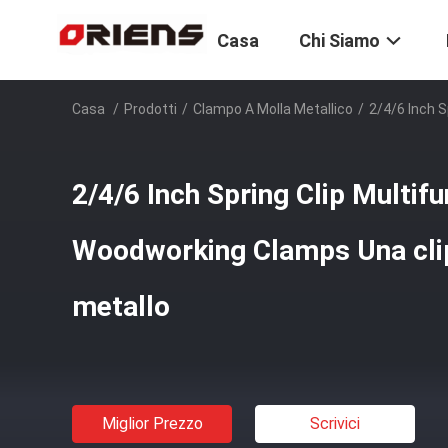
Casa
Chi Siamo
Casa
/
Prodotti
/
Clampo A Molla Metallico
/
2/4/6 Inch S
2/4/6 Inch Spring Clip Multif
Woodworking Clamps Una clip
metallo
Miglior Prezzo
Scrivici