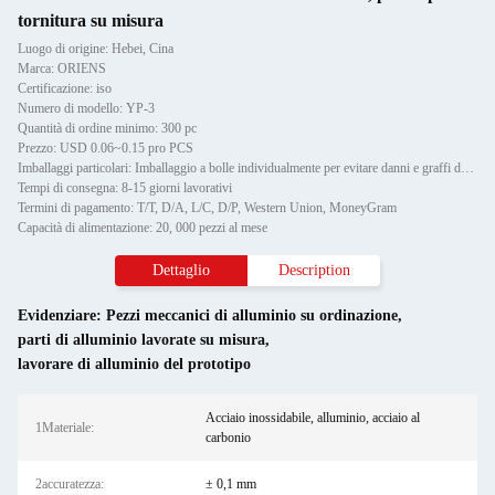
tornitura su misura
Luogo di origine: Hebei, Cina
Marca: ORIENS
Certificazione: iso
Numero di modello: YP-3
Quantità di ordine minimo: 300 pc
Prezzo: USD 0.06~0.15 pro PCS
Imballaggi particolari: Imballaggio a bolle individualmente per evitare danni e graffi durante il trasporto, poi in cartone
Tempi di consegna: 8-15 giorni lavorativi
Termini di pagamento: T/T, D/A, L/C, D/P, Western Union, MoneyGram
Capacità di alimentazione: 20, 000 pezzi al mese
Dettaglio
Description
Evidenziare:
Pezzi meccanici di alluminio su ordinazione
,
parti di alluminio lavorate su misura
,
lavorare di alluminio del prototipo
Acciaio inossidabile, alluminio, acciaio al
1Materiale:
carbonio
2accuratezza:
± 0,1 mm