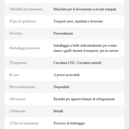
3Modalità di trattamento:
Macchine per la lavorazione a circuiti stampati
4Tipo di spedizione:
Trasporti aerei, marittimi e ferroviari
5Servizio:
Personalizzato
Imballaggio a bolle individualmente per evitare
6Imballaggi particolari:
danni e graffi durante il trasporto, poi in cartone
7Piegamento:
Curvatura CNC, Curvatura utensili
8Costo:
A prezzi accessibili
9Personalizzazione:
Disponibile
10Funzione:
Ricambi per apparecchiature di refrigerazione
11Materiale:
Metalli
12Tipo di trattamento:
Processo di timbraggio