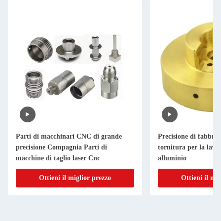
Parti di macchinari CNC di grande
Precisione di fabbric
precisione Compagnia Parti di
tornitura per la lav
macchine di taglio laser Cnc
alluminio
Ottieni il miglior prezzo
Ottieni il mi