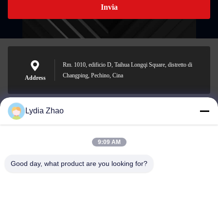
Invia
Rm. 1010, edificio D, Taihua Longqi Square, distretto di
Changping, Pechino, Cina
Address
Lydia Zhao
jesingd@vip.sina.com
E-mail
9:09 AM
Good day, what product are you looking for?
0086-10-62574092
Phone