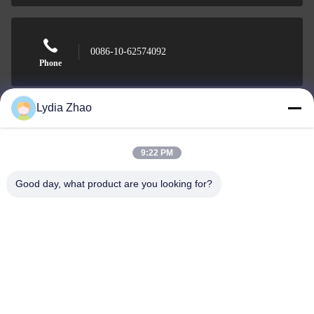
0086-10-62574092
Phone
Lydia Zhao
Beijing Oriens Technology Co., Ltd.
9:22 PM
Good day, what product are you looking for?
Beijing Oriens Technology Co., Ltd.