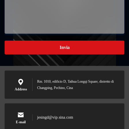
Invia
Rm. 1010, edificio D, Taihua Longqi Square, distretto di
Changping, Pechino, Cina
Address
jesingd@vip.sina.com
E-mail