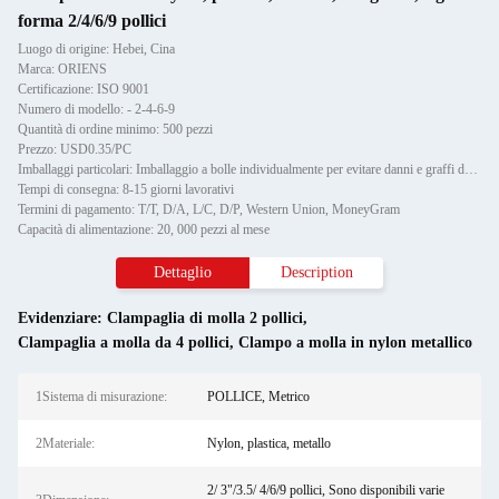
forma 2/4/6/9 pollici
Luogo di origine: Hebei, Cina
Marca: ORIENS
Certificazione: ISO 9001
Numero di modello: - 2-4-6-9
Quantità di ordine minimo: 500 pezzi
Prezzo: USD0.35/PC
Imballaggi particolari: Imballaggio a bolle individualmente per evitare danni e graffi durante il trasporto, poi in cartone
Tempi di consegna: 8-15 giorni lavorativi
Termini di pagamento: T/T, D/A, L/C, D/P, Western Union, MoneyGram
Capacità di alimentazione: 20, 000 pezzi al mese
Dettaglio
Description
Evidenziare:
Clampaglia di molla 2 pollici
,
Clampaglia a molla da 4 pollici
,
Clampo a molla in nylon metallico
1Sistema di misurazione:
POLLICE, Metrico
2Materiale:
Nylon, plastica, metallo
2/ 3"/3.5/ 4/6/9 pollici, Sono disponibili varie