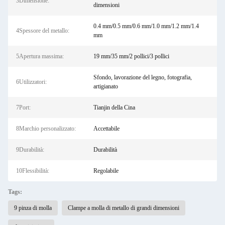
3Dimensione:
dimensioni
0.4 mm/0.5 mm/0.6 mm/1.0 mm/1.2 mm/1.4
4Spessore del metallo:
mm
5Apertura massima:
19 mm/35 mm/2 pollici/3 pollici
Sfondo, lavorazione del legno, fotografia,
6Utilizzatori:
artigianato
7Port:
Tianjin della Cina
8Marchio personalizzato:
Accettabile
9Durabilità:
Durabilità
10Flessibilità:
Regolabile
Tags:
9 pinza di molla
Clampe a molla di metallo di grandi dimensioni