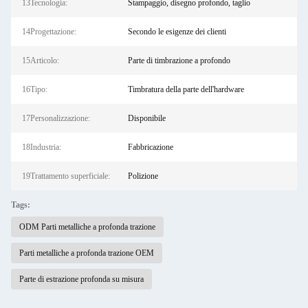
13Tecnologia:
Stampaggio, disegno profondo, taglio
14Progettazione:
Secondo le esigenze dei clienti
15Articolo:
Parte di timbrazione a profondo
16Tipo:
Timbratura della parte dell'hardware
17Personalizzazione:
Disponibile
18Industria:
Fabbricazione
19Trattamento superficiale:
Polizione
Tags:
ODM Parti metalliche a profonda trazione
Parti metalliche a profonda trazione OEM
Parte di estrazione profonda su misura