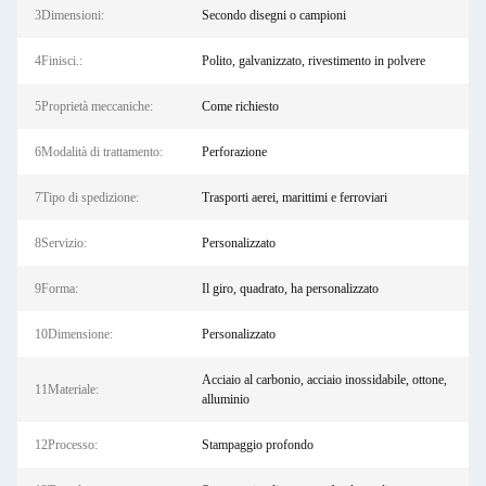
3Dimensioni:
Secondo disegni o campioni
4Finisci.:
Polito, galvanizzato, rivestimento in polvere
5Proprietà meccaniche:
Come richiesto
6Modalità di trattamento:
Perforazione
7Tipo di spedizione:
Trasporti aerei, marittimi e ferroviari
8Servizio:
Personalizzato
9Forma:
Il giro, quadrato, ha personalizzato
10Dimensione:
Personalizzato
Acciaio al carbonio, acciaio inossidabile, ottone,
11Materiale:
alluminio
12Processo:
Stampaggio profondo