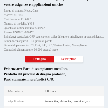
vostre esigenze e applicazioni uniche
Luogo di origine: Hebei, Cina
Marca: ORIENS
Certificazione: ISO9001
Numero di modello: YH-3
Quantità di ordine minimo: 500 PCS
Prezzo: USD0.25-0.99PC
Imballaggi particolari: OPP bag, cartone, pallet di legno o imballaggio in cassa di legno, può fornire etichette personalizz
Tempi di consegna: 8 ~ 15 giorni di parola
Termini di pagamento: T/T, D/A, L/C, D/P, Western Union, MoneyGram
Capacità di alimentazione: 30.000 pezzi al mese
Dettaglio
Description
Evidenziare:
Parti di stampiatura metallica
,
Prodotto del processo di disegno profondo
,
Parti stampate in profondità CNC
1Accuratezza:
± 0,1 mm
2Applicazione:
Automotive, elettronica, macchinari, ecc.