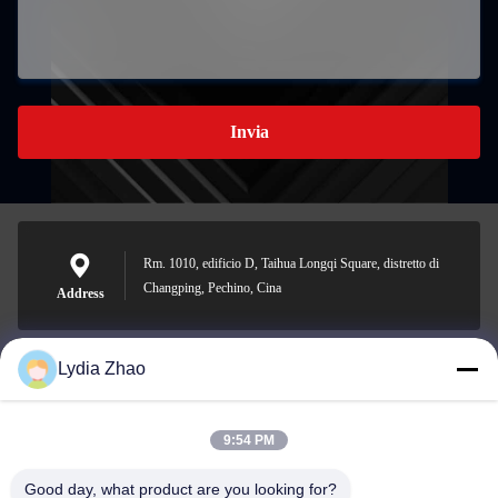
Invia
Rm. 1010, edificio D, Taihua Longqi Square, distretto di
Changping, Pechino, Cina
Address
Lydia Zhao
jesingd@vip.sina.com
E-mail
9:54 PM
Good day, what product are you looking for?