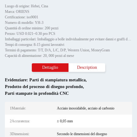
Luogo di origine: Hebei, Cina
Marca: ORIENS
Certificazione: iso9001
Numero di modello: YH-3
Quantità di ordine minimo: 200 pezzi
Prezzo: USD 0.021~0.30 pro PCS
Imballaggi particolari: Imballaggio a bolle individualmente per evitare danni e graffi durante il trasporto, poi in cartone
Tempi di consegna: 8-15 giorni lavorativi
Termini di pagamento: T/T, D/A, L/C, D/P, Western Union, MoneyGram
Capacità di alimentazione: 20, 000 pezzi al mese
Dettaglio
Description
Evidenziare:
Parti di stampiatura metallica
,
Prodotto del processo di disegno profondo
,
Parti stampate in profondità CNC
1Materiale:
Acciaio inossidabile, acciaio al carbonio
2Accuratezza:
± 0,05 mm
3Dimensioni:
Secondo le dimensioni del disegno