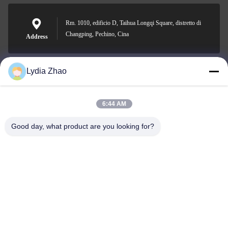
Rm. 1010, edificio D, Taihua Longqi Square, distretto di
Changping, Pechino, Cina
Address
Lydia Zhao
jesingd@vip.sina.com
E-mail
6:44 AM
Good day, what product are you looking for?
0086-10-62574092
Phone
Beijing Oriens Technology Co., Ltd.