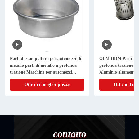
Parti di stampiatura per automezzi di
OEM ODM Parti meta
metallo parti di metallo a profonda
profonda trazione Acc
trazione Macchine per automezzi
Aluminio altamente 
accessori
Ottieni il miglior prezzo
Ottieni il mi
contatto