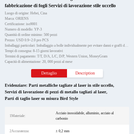
fabbricazione di fogli Servizi di lavorazione stile uccello
Luogo di origine: Hebei, Cina
Marca: ORIENS
Certificazione: iso9001
Numero di modello: YP-3
Quantità di ordine minimo: 500 pezzi
Prezzo: USD 0.9~2.0 pro PCS
Imballaggi particolari: Imballaggio a bolle individualmente per evitare danni e graffi durante il trasporto, poi in cartone
Tempi di consegna: 8-15 giorni lavorativi
Termini di pagamento: T/T, D/A, L/C, D/P, Western Union, MoneyGram
Capacità di alimentazione: 20, 000 pezzi al mese
Dettaglio
Description
Evidenziare:
Parti metalliche tagliate al laser in stile uccello
,
Servizi di lavorazione di pezzi di metallo tagliati al laser
,
Parti di taglio laser su misura Bird Style
Acciaio inossidabile, alluminio, acciaio al
1Materiale:
carbonio
2Accuratezza:
± 0,2 mm