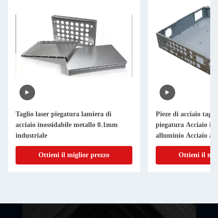
Taglio laser piegatura lamiera di
Pieze di acciaio taglia
acciaio inossidabile metallo 0.1mm
piegatura Acciaio ino
industriale
alluminio Acciaio al
Ottieni il miglior prezzo
Ottieni il mi