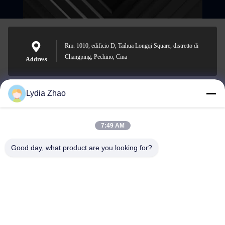
Rm. 1010, edificio D, Taihua Longqi Square, distretto di
Changping, Pechino, Cina
Address
Lydia Zhao
jesingd@vip.sina.com
E-mail
7:49 AM
Good day, what product are you looking for?
0086-10-62574092
Phone