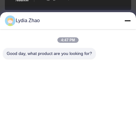
Address
Lydia Zhao
jesingd@vip.sina.com
E-mail
4:47 PM
Good day, what product are you looking for?
0086-10-62574092
Phone
Beijing Oriens Technology Co., Ltd.