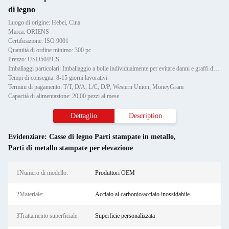
di legno
Luogo di origine: Hebei, Cina
Marca: ORIENS
Certificazione: ISO 9001
Quantità di ordine minimo: 300 pc
Prezzo: USD50/PCS
Imballaggi particolari: Imballaggio a bolle individualmente per evitare danni e graffi durante il trasporto, poi in cartone
Tempi di consegna: 8-15 giorni lavorativi
Termini di pagamento: T/T, D/A, L/C, D/P, Western Union, MoneyGram
Capacità di alimentazione: 20,00 pezzi al mese
Dettaglio
Description
Evidenziare:
Casse di legno Parti stampate in metallo
,
Parti di metallo stampate per elevazione
1Numero di modello:
Produttori OEM
2Materiale:
Acciaio al carbonio/acciaio inossidabile
3Trattamento superficiale:
Superficie personalizzata