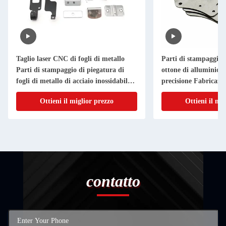
Taglio laser CNC di fogli di metallo
Parti di stampaggio i
Parti di stampaggio di piegatura di
ottone di alluminio T
fogli di metallo di acciaio inossidabile
precisione Fabricazio
di alluminio
metallo su misura
Ottieni il miglior prezzo
Ottieni il mi
contatto