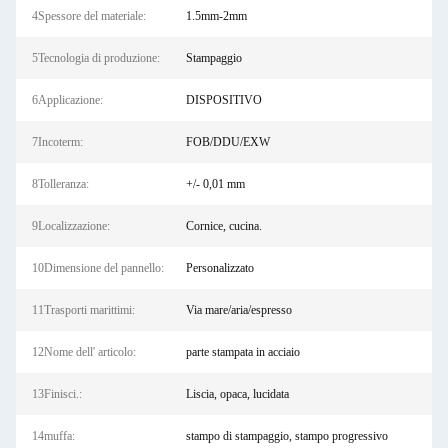
4Spessore del materiale:
1.5mm-2mm
5Tecnologia di produzione:
Stampaggio
6Applicazione:
DISPOSITIVO
7Incoterm:
FOB/DDU/EXW
8Tolleranza:
+/- 0,01 mm
9Localizzazione:
Cornice, cucina.
10Dimensione del pannello:
Personalizzato
11Trasporti marittimi:
Via mare/aria/espresso
12Nome dell' articolo:
parte stampata in acciaio
13Finisci.:
Liscia, opaca, lucidata
14muffa:
stampo di stampaggio, stampo progressivo