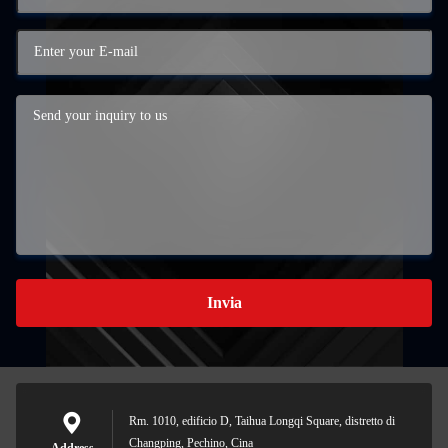
Invia
Rm. 1010, edificio D, Taihua Longqi Square, distretto di
Changping, Pechino, Cina