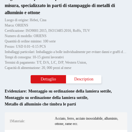
misura, specializzato in parti di stampaggio di metalli di
alluminio e ottone
Luogo di origine: Hebei, Cina
Marca: ORIENS
Certificazione: ISO9001:2015, ISO13485:2016, RoHs, TUV
Numero di modello: ORIENS
Quantità di ordine minimo: 100 serie
Prezzo: USD 0.01~0.15 PCS
Imballaggi particolari: Imballaggio a bolle individualmente per evitare danni e graffi durante il trasporto, poi in cartone
Tempi di consegna: 10-15 giorni lavorativi
Termini di pagamento: T/T, D/A, L/C, D/P, Western Union,
Capacità di alimentazione: 20, 000 pezzi al mese
Dettaglio
Description
Evidenziare:
Montaggio su ordinazione della lamiera sottile
,
Montaggio su ordinazione della lamiera sottile
,
Metallo di alluminio che timbra le parti
Acciaio, ferro, acciaio inossidabile, alluminio,
1Materiale:
ottone, rame ecc.