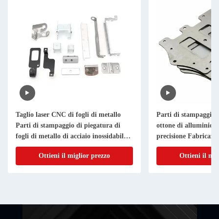
Taglio laser CNC di fogli di metallo
Parti di stampaggio i
Parti di stampaggio di piegatura di
ottone di alluminio T
fogli di metallo di acciaio inossidabile
precisione Fabricazio
di alluminio
metallo su misura
Ottieni il miglior prezzo
Ottieni il mi