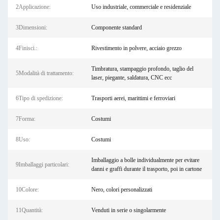
2Applicazione:
Uso industriale, commerciale e residenziale
3Dimensioni:
Componente standard
4Finisci.:
Rivestimento in polvere, acciaio grezzo
Timbratura, stampaggio profondo, taglio del
5Modalità di trattamento:
laser, piegante, saldatura, CNC ecc
6Tipo di spedizione:
Trasporti aerei, marittimi e ferroviari
7Forma:
Costumi
8Uso:
Costumi
Imballaggio a bolle individualmente per evitare
9Imballaggi particolari:
danni e graffi durante il trasporto, poi in cartone
10Colore:
Nero, colori personalizzati
11Quantità:
Venduti in serie o singolarmente