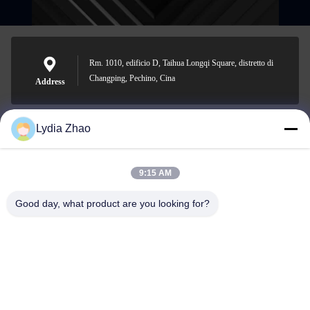
Rm. 1010, edificio D, Taihua Longqi Square, distretto di
Changping, Pechino, Cina
Address
Lydia Zhao
jesingd@vip.sina.com
E-mail
9:15 AM
Good day, what product are you looking for?
0086-10-62574092
Phone