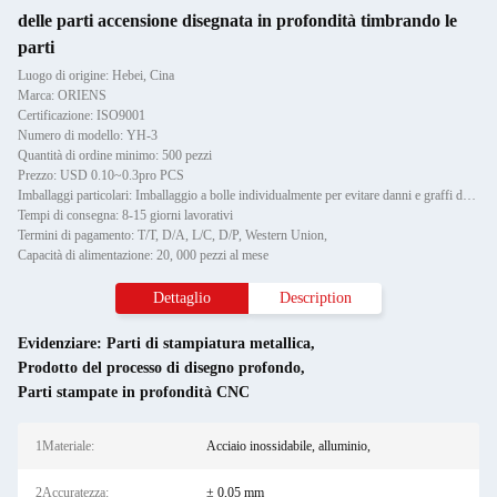
delle parti accensione disegnata in profondità timbrando le
parti
Luogo di origine: Hebei, Cina
Marca: ORIENS
Certificazione: ISO9001
Numero di modello: YH-3
Quantità di ordine minimo: 500 pezzi
Prezzo: USD 0.10~0.3pro PCS
Imballaggi particolari: Imballaggio a bolle individualmente per evitare danni e graffi durante il trasporto, poi in cartone
Tempi di consegna: 8-15 giorni lavorativi
Termini di pagamento: T/T, D/A, L/C, D/P, Western Union,
Capacità di alimentazione: 20, 000 pezzi al mese
Dettaglio
Description
Evidenziare:
Parti di stampiatura metallica
,
Prodotto del processo di disegno profondo
,
Parti stampate in profondità CNC
1Materiale:
Acciaio inossidabile, alluminio,
2Accuratezza:
± 0,05 mm