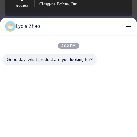
Changping, Pechino, Cina
Address
Lydia Zhao
jesingd@vip.sina.com
E-mail
3:12 PM
Good day, what product are you looking for?
0086-10-62574092
Phone
Beijing Oriens Technology Co., Ltd.