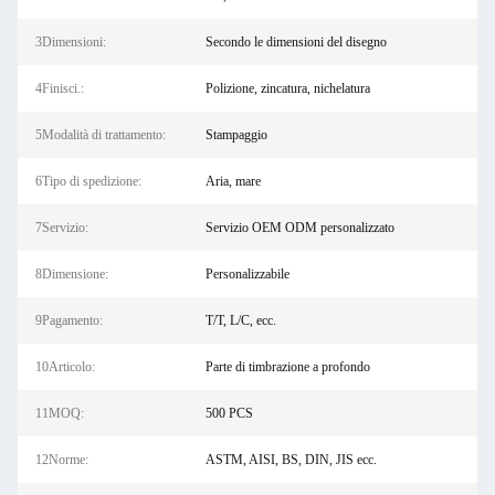
3Dimensioni:
Secondo le dimensioni del disegno
4Finisci.:
Polizione, zincatura, nichelatura
5Modalità di trattamento:
Stampaggio
6Tipo di spedizione:
Aria, mare
7Servizio:
Servizio OEM ODM personalizzato
8Dimensione:
Personalizzabile
9Pagamento:
T/T, L/C, ecc.
10Articolo:
Parte di timbrazione a profondo
11MOQ:
500 PCS
12Norme:
ASTM, AISI, BS, DIN, JIS ecc.