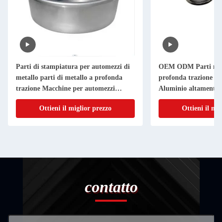
Parti di stampiatura per automezzi di
OEM ODM Parti meta
metallo parti di metallo a profonda
profonda trazione Acc
trazione Macchine per automezzi
Aluminio altamente 
accessori
Ottieni il miglior prezzo
Ottieni il mi
contatto