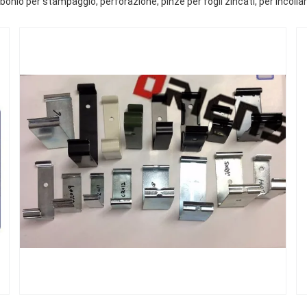
rbonio per stampaggio, perforazione, pinze per fogli zincati, per incolla