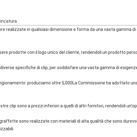
zincatura
ere realizzate in qualsiasi dimensione e forma da una vasta gamma di m
sere prodotte con il logo unico del cliente, rendendoli un prodotto pers
0 diverse specifiche di clip, per soddisfare una vasta gamma di esigenz
vvigionamento: produciamo oltre 5,000La Commissione ha adottato un
tre clip sono a prezzi inferiori a quelli di altri fornitori, rendendoli un
re graffette sono realizzate con materiali di alta qualità che sono dure
zzabili.