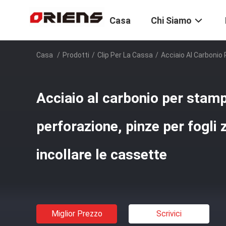
Casa
Chi Siamo
Casa
/
Prodotti
/
Clip Per La Cassa
/
Acciaio Al Carbonio 
Acciaio al carbonio per stam
perforazione, pinze per fogli z
incollare le cassette
Miglior Prezzo
Scrivici