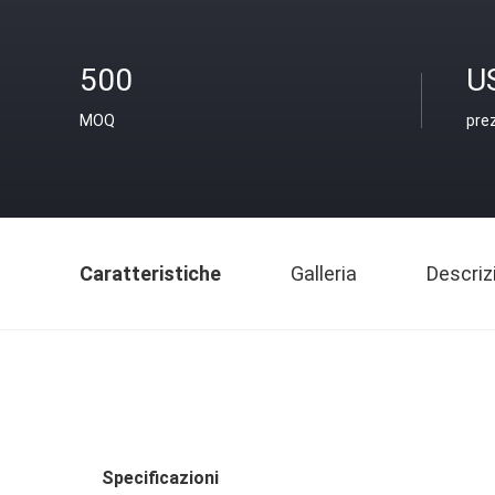
500
U
MOQ
pre
Caratteristiche
Galleria
Descriz
Specificazioni