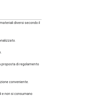
ateriali diversi secondo il
onalizzato.
e.
a proposta di regolamento
'opzione conveniente.
voli e non si consumano