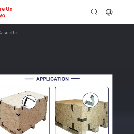
re Un
ivo
 Cassette