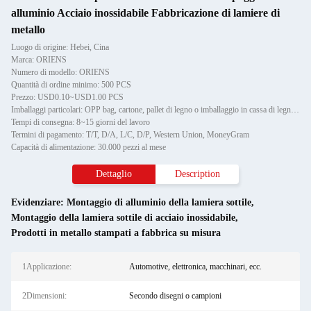
alluminio Acciaio inossidabile Fabbricazione di lamiere di
metallo
Luogo di origine: Hebei, Cina
Marca: ORIENS
Numero di modello: ORIENS
Quantità di ordine minimo: 500 PCS
Prezzo: USD0.10~USD1.00 PCS
Imballaggi particolari: OPP bag, cartone, pallet di legno o imballaggio in cassa di legno, può fornire etichette personalizz
Tempi di consegna: 8~15 giorni del lavoro
Termini di pagamento: T/T, D/A, L/C, D/P, Western Union, MoneyGram
Capacità di alimentazione: 30.000 pezzi al mese
Dettaglio
Description
Evidenziare:
Montaggio di alluminio della lamiera sottile
,
Montaggio della lamiera sottile di acciaio inossidabile
,
Prodotti in metallo stampati a fabbrica su misura
1Applicazione:
Automotive, elettronica, macchinari, ecc.
2Dimensioni:
Secondo disegni o campioni