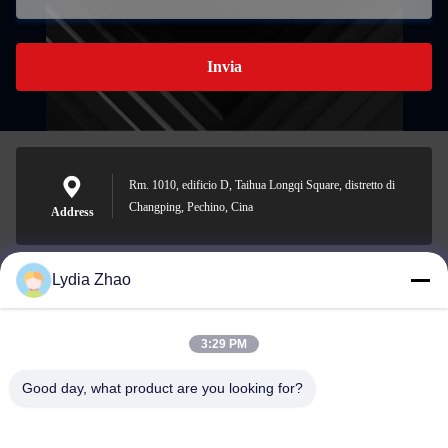
Invia
Rm. 1010, edificio D, Taihua Longqi Square, distretto di
Changping, Pechino, Cina
Address
Lydia Zhao
jesingd@vip.sina.com
E-mail
3:29 PM
Good day, what product are you looking for?
0086-10-62574092
Phone