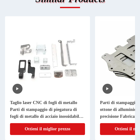
Taglio laser CNC di fogli di metallo
Parti di stampaggio i
Parti di stampaggio di piegatura di
ottone di alluminio T
fogli di metallo di acciaio inossidabile
precisione Fabricazio
di alluminio
metallo su misura
Ottieni il miglior prezzo
Ottieni il mi