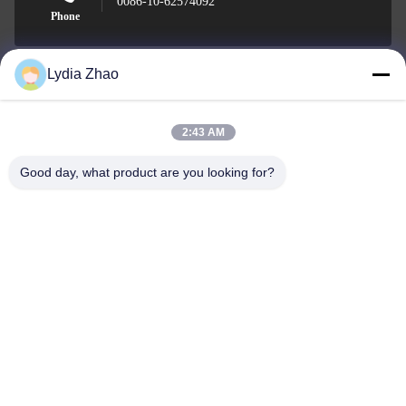
0086-10-62574092
Phone
Lydia Zhao
Beijing Oriens Technology Co., Ltd.
2:43 AM
Good day, what product are you looking for?
Beijing Oriens Technology Co., Ltd.