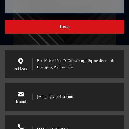
Invia
Rm. 1010, edificio D, Taihua Longqi Square, distretto di
Changping, Pechino, Cina
Address
jesingd@vip.sina.com
E-mail