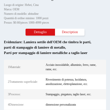
Luogo di origine: Hebei, Cina
Marca: OEM
Numero di modello: abitudine
Quantità di ordine minimo: 1000 pezzi
Prezzo: $0.60/pieces 1000-4999 pieces
Dettaglio
Description
Evidenziare:
Lamiera sottile dell'OEM che timbra le parti
,
parti di stampaggio di lamiere di metallo
,
Parti per stampaggio di lamiere metalliche a taglio laser
Acciaio inossidabile, alluminio, ferro, rame,
1Materiale:
rame, ecc.
Rivestimento di potenza, lucidatura,
2Trattamento superficiale:
anodizzazione, elettroplatazione, ecc.
3Processo:
Stampaggio, piegatura, taglio laser, ecc.
4Dimensione:
dimensione personalizzata