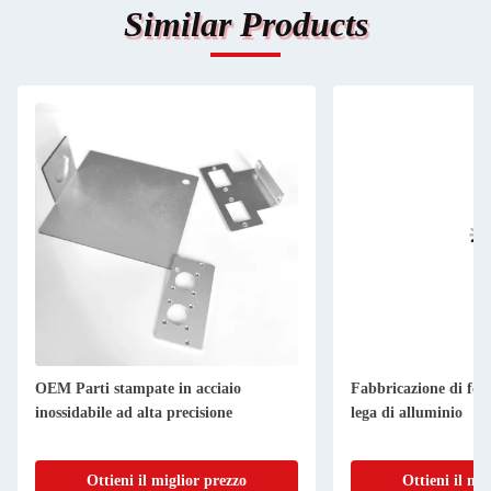
Similar Products
OEM Parti stampate in acciaio
Fabbricazione di fogl
inossidabile ad alta precisione
lega di alluminio
Ottieni il miglior prezzo
Ottieni il mi