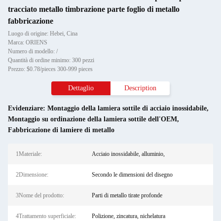
tracciato metallo timbrazione parte foglio di metallo
fabbricazione
Luogo di origine: Hebei, Cina
Marca: ORIENS
Numero di modello: /
Quantità di ordine minimo: 300 pezzi
Prezzo: $0.78/pieces 300-999 pieces
Dettaglio
Description
Evidenziare:
Montaggio della lamiera sottile di acciaio inossidabile
,
Montaggio su ordinazione della lamiera sottile dell'OEM
,
Fabbricazione di lamiere di metallo
1Materiale:
Acciaio inossidabile, alluminio,
2Dimensione:
Secondo le dimensioni del disegno
3Nome del prodotto:
Parti di metallo tirate profonde
4Trattamento superficiale:
Polizione, zincatura, nichelatura