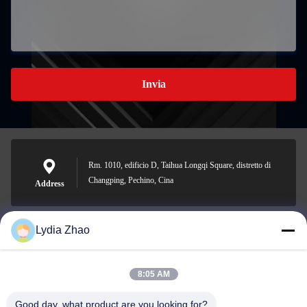
Invia
Rm. 1010, edificio D, Taihua Longqi Square, distretto di
Changping, Pechino, Cina
Address
Lydia Zhao
jesingd@vip.sina.com
E-mail
8:05 AM
Good day, what product are you looking for?