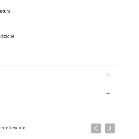
latura
edizione
ente lucidato