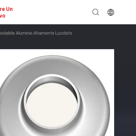
re Un
ivo
sidabile Aluminio Altamente Lucidato