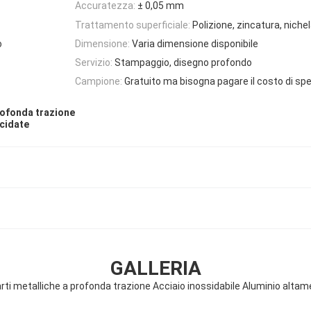
Accuratezza:
± 0,05 mm
Trattamento superficiale:
Polizione, zincatura, niche
o
Dimensione:
Varia dimensione disponibile
Servizio:
Stampaggio, disegno profondo
Campione:
Gratuito ma bisogna pagare il costo di sp
profonda trazione
ucidate
GALLERIA
i metalliche a profonda trazione Acciaio inossidabile Aluminio altam