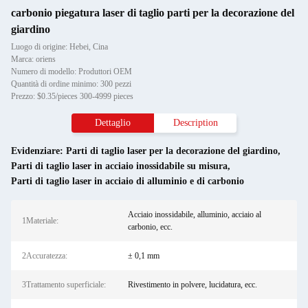
carbonio piegatura laser di taglio parti per la decorazione del
giardino
Luogo di origine: Hebei, Cina
Marca: oriens
Numero di modello: Produttori OEM
Quantità di ordine minimo: 300 pezzi
Prezzo: $0.35/pieces 300-4999 pieces
Dettaglio
Description
Evidenziare:
Parti di taglio laser per la decorazione del giardino
,
Parti di taglio laser in acciaio inossidabile su misura
,
Parti di taglio laser in acciaio di alluminio e di carbonio
Acciaio inossidabile, alluminio, acciaio al
1Materiale:
carbonio, ecc.
2Accuratezza:
± 0,1 mm
3Trattamento superficiale:
Rivestimento in polvere, lucidatura, ecc.