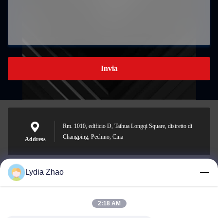
Invia
Rm. 1010, edificio D, Taihua Longqi Square, distretto di
Changping, Pechino, Cina
Address
Lydia Zhao
jesingd@vip.sina.com
E-mail
2:18 AM