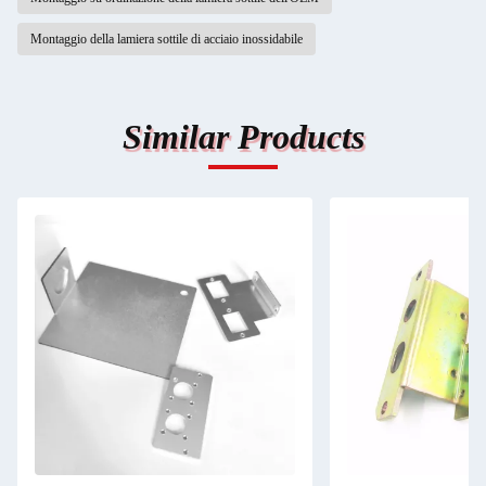
Montaggio della lamiera sottile di acciaio inossidabile
Similar Products