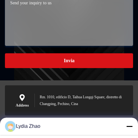
Invia
Rm. 1010, edificio D, Taihua Longqi Square, distretto di
Changping, Pechino, Cina
Address
Lydia Zhao
jesingd@vip.sina.com