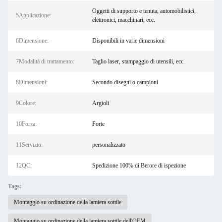
Oggetti di supporto e tenuta, automobilistici,
5Applicazione:
elettronici, macchinari, ecc.
6Dimensione:
Disponibili in varie dimensioni
7Modalità di trattamento:
Taglio laser, stampaggio di utensili, ecc.
8Dimensioni:
Secondo disegni o campioni
9Colore:
Argioli
10Forza:
Forte
11Servizio:
personalizzato
12QC:
Spedizione 100% di Berore di ispezione
Tags:
Montaggio su ordinazione della lamiera sottile
Montaggio su ordinazione della lamiera sottile dell'OEM