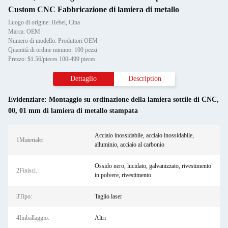
Custom CNC Fabbricazione di lamiera di metallo
Luogo di origine: Hebei, Cina
Marca: OEM
Numero di modello: Produttori OEM
Quantità di ordine minimo: 100 pezzi
Prezzo: $1.56/pieces 100-499 pieces
Dettaglio
Description
Evidenziare:
Montaggio su ordinazione della lamiera sottile di CNC
,
00
,
01 mm di lamiera di metallo stampata
Acciaio inossidabile, acciaio inossidabile,
1Materiale:
alluminio, acciaio al carbonio
Ossido nero, lucidato, galvanizzato, rivestimento
2Finisci.:
in polvere, rivestimento
3Tipo:
Taglio laser
4Imballaggio:
Altri