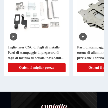
Taglio laser CNC di fogli di metallo
Parti di stampaggio i
Parti di stampaggio di piegatura di
ottone di alluminio T
fogli di metallo di acciaio inossidabile
precisione Fabricazio
di alluminio
metallo su misura
Ottieni il miglior prezzo
Ottieni il mi
contatto