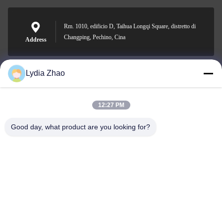
Rm. 1010, edificio D, Taihua Longqi Square, distretto di
Changping, Pechino, Cina
Address
Lydia Zhao
jesingd@vip.sina.com
E-mail
12:27 PM
Good day, what product are you looking for?
0086-10-62574092
Phone
Beijing Oriens Technology Co., Ltd.