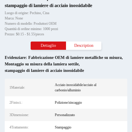
stampaggio di lamiere di acciaio inossidabile
Luogo di origine: Pechino, Cina
Marca: None
Numero di modello: Produttori OEM
Quantità di ordine minimo: 1000 pezzi
Prezzo: $0.15 - $1.55/pieces
Dettaglio
Description
Evidenziare:
Fabbricazione OEM di lamiere metalliche su misura
,
Montaggio su misura della lamiera sottile
,
stampaggio di lamiere di acciaio inossidabile
Acciaio inossidabile/acciaio al
1Materiale:
carbonio/alluminio
2Finisci.:
Polizione/zincaggio
3Dimensione:
Personalizzato
4Trattamento:
Stampaggio