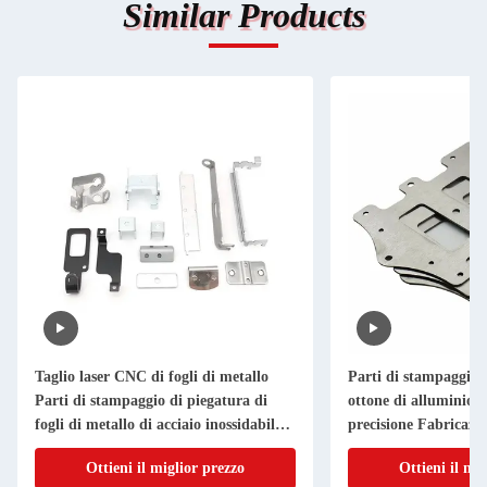
Similar Products
Taglio laser CNC di fogli di metallo
Parti di stampaggio i
Parti di stampaggio di piegatura di
ottone di alluminio T
fogli di metallo di acciaio inossidabile
precisione Fabricazio
di alluminio
metallo su misura
Ottieni il miglior prezzo
Ottieni il mi