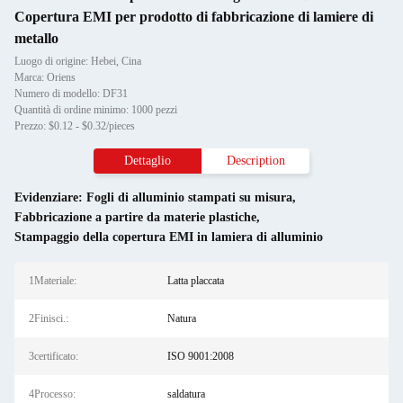
Copertura EMI per prodotto di fabbricazione di lamiere di
metallo
Luogo di origine: Hebei, Cina
Marca: Oriens
Numero di modello: DF31
Quantità di ordine minimo: 1000 pezzi
Prezzo: $0.12 - $0.32/pieces
Dettaglio
Description
Evidenziare:
Fogli di alluminio stampati su misura
,
Fabbricazione a partire da materie plastiche
,
Stampaggio della copertura EMI in lamiera di alluminio
1Materiale:
Latta placcata
2Finisci.:
Natura
3certificato:
ISO 9001:2008
4Processo:
saldatura