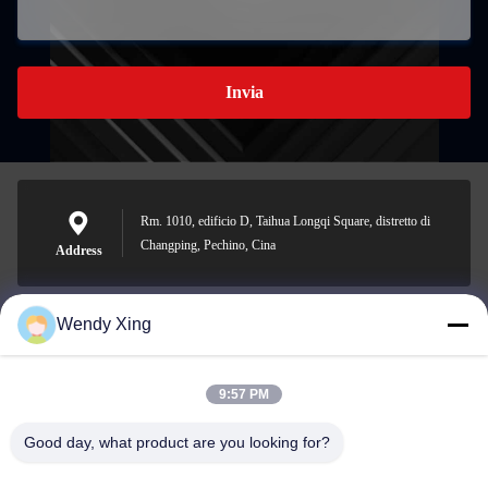
Invia
Rm. 1010, edificio D, Taihua Longqi Square, distretto di
Changping, Pechino, Cina
Address
Wendy Xing
jesingd@vip.sina.com
E-mail
9:57 PM
Good day, what product are you looking for?
0086-10-62574092