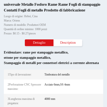
universale Metallo Fosforo Rame Rame Fogli di stampaggio
Contatti Fogli di metallo Prodotto di fabbricazione
Luogo di origine: Hebei, Cina
Marca: Oriens
Numero di modello: Produttori OEM
Quantità di ordine minimo: 1000 pezzi
Prezzo: $0.15 - $0.27/pieces
Dettaglio
Description
Evidenziare:
rame per stampaggio metallico
,
ottone per stampaggio metallico
,
Stampaggio di metalli per connettori elettrici a corrente alternata
1Tipo di lavorazione:
Timbratura del metallo
2Perforazione CNC Spessore
Acciaio 6mm,SS 4mm
massimo:
3Lunghezza massima di
4000 mm
piegatura: