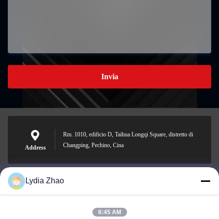
Invia
Rm. 1010, edificio D, Taihua Longqi Square, distretto di
Changping, Pechino, Cina
Address
Lydia Zhao
jesingd@vip.sina.com
E-mail
6:45 AM