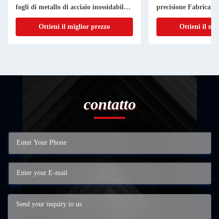
fogli di metallo di acciaio inossidabile
precisione Fabricazio
di alluminio
metallo su misura
Ottieni il miglior prezzo
Ottieni il mi
contatto