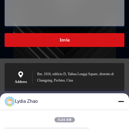
Invia
Rm. 1010, edificio D, Taihua Longqi Square, distretto di
Changping, Pechino, Cina
Address
Lydia Zhao
jesingd@vip.sina.com
E-mail
5:24 AM