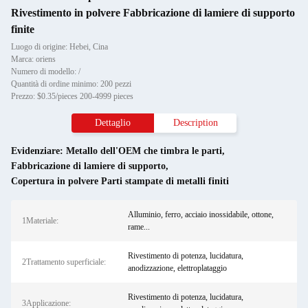
Rivestimento in polvere Fabbricazione di lamiere di supporto
finite
Luogo di origine: Hebei, Cina
Marca: oriens
Numero di modello: /
Quantità di ordine minimo: 200 pezzi
Prezzo: $0.35/pieces 200-4999 pieces
Dettaglio
Description
Evidenziare:
Metallo dell'OEM che timbra le parti
,
Fabbricazione di lamiere di supporto
,
Copertura in polvere Parti stampate di metalli finiti
Alluminio, ferro, acciaio inossidabile, ottone,
1Materiale:
rame...
Rivestimento di potenza, lucidatura,
2Trattamento superficiale:
anodizzazione, elettroplataggio
Rivestimento di potenza, lucidatura,
3Applicazione: