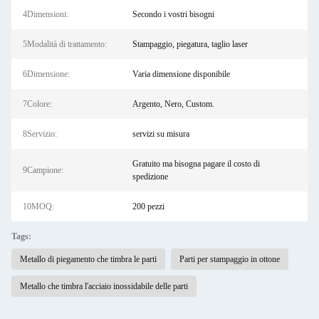
4Dimensioni:
Secondo i vostri bisogni
5Modalità di trattamento:
Stampaggio, piegatura, taglio laser
6Dimensione:
Varia dimensione disponibile
7Colore:
Argento, Nero, Custom.
8Servizio:
servizi su misura
Gratuito ma bisogna pagare il costo di
9Campione:
spedizione
10MOQ:
200 pezzi
Tags:
Metallo di piegamento che timbra le parti
Parti per stampaggio in ottone
Metallo che timbra l'acciaio inossidabile delle parti