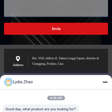
Invia
Rm. 1010, edificio D, Taihua Longqi Square, distretto di
Changping, Pechino, Cina
Address
Lydia Zhao
jesingd@vip.sina.com
E-mail
9:38 AM
Good day, what product are you looking for?