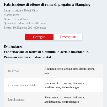
Fabricazione di ottone di rame di piegatura Stamping
Luogo di origine: Hebei, Cina
Marca: oriens
Numero di modello: /
Quantità di ordine minimo: 200 pezzi
Prezzo: $0.35/pieces 200-4999 pieces
Dettaglio
Description
Evidenziare:
Fabbricazione di lastre di alluminio in acciaio inossidabile
,
Precision custom cut sheet metal
Alluminio, ferro, acciaio inossidabile, ottone,
1Materiale:
rame...
Rivestimento di potenza, lucidatura,
2Trattamento superficiale:
anodizzazione, elettroplataggio
Rivestimento di potenza, lucidatura,
3Applicazione:
anodizzazione, elettroplataggio