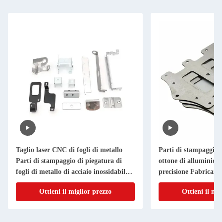
Taglio laser CNC di fogli di metallo
Parti di stampaggio i
Parti di stampaggio di piegatura di
ottone di alluminio T
fogli di metallo di acciaio inossidabile
precisione Fabricazio
di alluminio
metallo su misura
Ottieni il miglior prezzo
Ottieni il mi