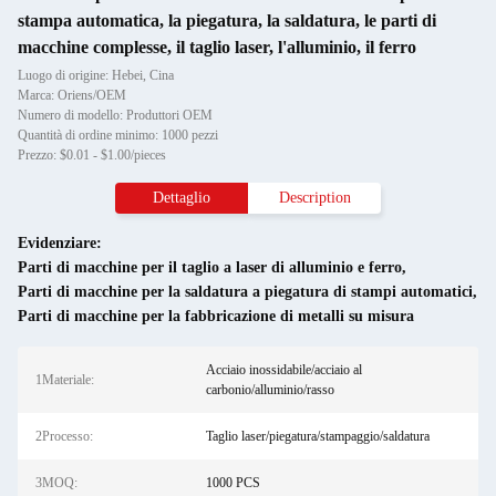
stampa automatica, la piegatura, la saldatura, le parti di
macchine complesse, il taglio laser, l'alluminio, il ferro
Luogo di origine: Hebei, Cina
Marca: Oriens/OEM
Numero di modello: Produttori OEM
Quantità di ordine minimo: 1000 pezzi
Prezzo: $0.01 - $1.00/pieces
Dettaglio
Description
Evidenziare:
Parti di macchine per il taglio a laser di alluminio e ferro
,
Parti di macchine per la saldatura a piegatura di stampi automatici
,
Parti di macchine per la fabbricazione di metalli su misura
Acciaio inossidabile/acciaio al
1Materiale:
carbonio/alluminio/rasso
2Processo:
Taglio laser/piegatura/stampaggio/saldatura
3MOQ:
1000 PCS