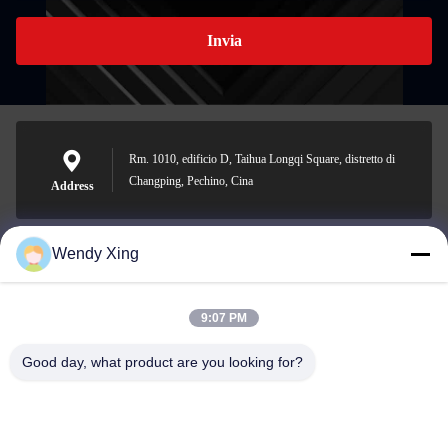
Invia
Rm. 1010, edificio D, Taihua Longqi Square, distretto di
Changping, Pechino, Cina
Address
Wendy Xing
jesingd@vip.sina.com
E-mail
9:07 PM
Good day, what product are you looking for?
0086-10-62574092
Phone