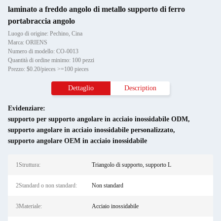
laminato a freddo angolo di metallo supporto di ferro
portabraccia angolo
Luogo di origine: Pechino, Cina
Marca: ORIENS
Numero di modello: CO-0013
Quantità di ordine minimo: 100 pezzi
Prezzo: $0.20/pieces >=100 pieces
Dettaglio
Description
Evidenziare:
supporto per supporto angolare in acciaio inossidabile ODM
,
supporto angolare in acciaio inossidabile personalizzato
,
supporto angolare OEM in acciaio inossidabile
1Struttura:
Triangolo di supporto, supporto L
2Standard o non standard:
Non standard
3Materiale:
Acciaio inossidabile