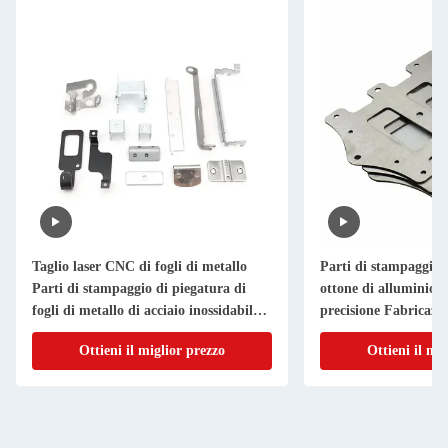
Taglio laser CNC di fogli di metallo
Parti di stampaggio i
Parti di stampaggio di piegatura di
ottone di alluminio T
fogli di metallo di acciaio inossidabile
precisione Fabricazio
di alluminio
metallo su misura
Ottieni il miglior prezzo
Ottieni il mi