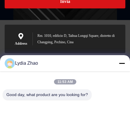
Invia
Rm. 1010, edificio D, Taihua Longqi Square, distretto di
Changping, Pechino, Cina
Address
Lydia Zhao
jesingd@vip.sina.com
E-mail
11:53 AM
Good day, what product are you looking for?
0086-10-62574092
Phone