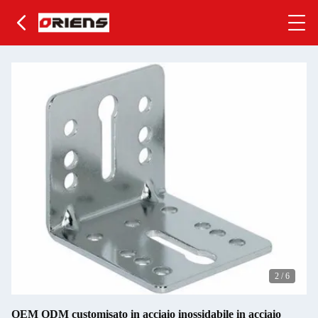
2
/
6
OEM ODM customisato in acciaio inossidabile in acciaio