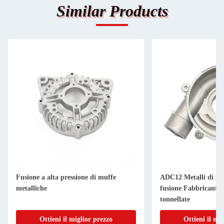
Similar Products
Fusione a alta pressione di muffe
ADC12 Metalli di zin
metalliche
fusione Fabbricanti 
tonnellate
Ottieni il miglior prezzo
Ottieni il mi