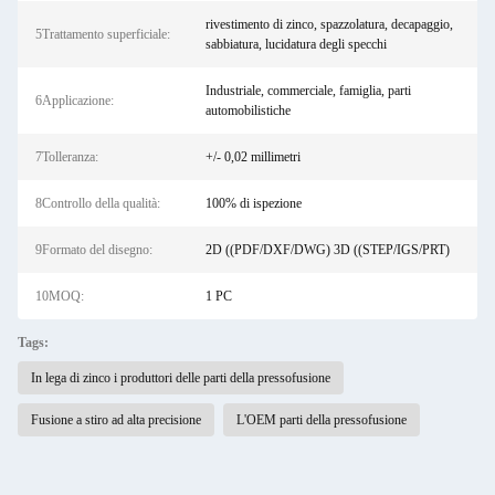
rivestimento di zinco, spazzolatura, decapaggio,
5Trattamento superficiale:
sabbiatura, lucidatura degli specchi
Industriale, commerciale, famiglia, parti
6Applicazione:
automobilistiche
7Tolleranza:
+/- 0,02 millimetri
8Controllo della qualità:
100% di ispezione
9Formato del disegno:
2D ((PDF/DXF/DWG) 3D ((STEP/IGS/PRT)
10MOQ:
1 PC
Tags:
In lega di zinco i produttori delle parti della pressofusione
Fusione a stiro ad alta precisione
L'OEM parti della pressofusione