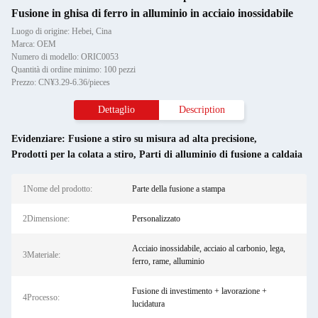
Fusione in ghisa di ferro in alluminio in acciaio inossidabile
Luogo di origine: Hebei, Cina
Marca: OEM
Numero di modello: ORIC0053
Quantità di ordine minimo: 100 pezzi
Prezzo: CN¥3.29-6.36/pieces
Dettaglio
Description
Evidenziare:
Fusione a stiro su misura ad alta precisione
,
Prodotti per la colata a stiro
,
Parti di alluminio di fusione a caldaia
1Nome del prodotto:
Parte della fusione a stampa
2Dimensione:
Personalizzato
Acciaio inossidabile, acciaio al carbonio, lega,
3Materiale:
ferro, rame, alluminio
Fusione di investimento + lavorazione +
4Processo:
lucidatura