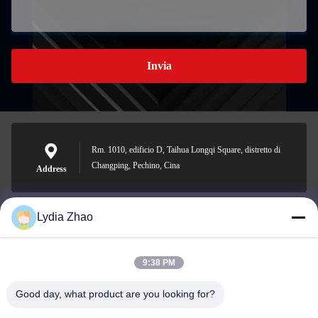
Invia
Rm. 1010, edificio D, Taihua Longqi Square, distretto di
Changping, Pechino, Cina
Address
Lydia Zhao
jesingd@vip.sina.com
E-mail
9:38 PM
Good day, what product are you looking for?