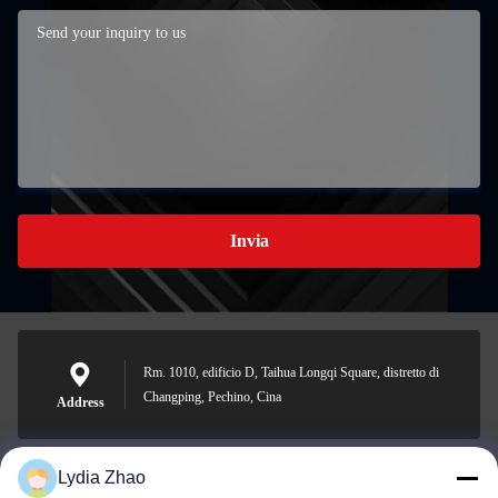
Invia
Rm. 1010, edificio D, Taihua Longqi Square, distretto di
Changping, Pechino, Cina
Address
Lydia Zhao