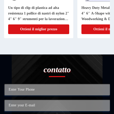
Un tipo di clip di plastica ad alta
Heavy Duty Metal S
resistenza 1 pollice di nastri di nylon 2"
4" 6" A-Shape with 
4" 6" 9" strumenti per la lavorazione
Woodworking & DIY 
del legno
Ottieni il miglior prezzo
Ottieni il mi
contatto