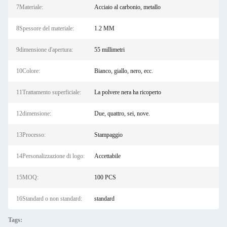
7Materiale:
Acciaio al carbonio, metallo
8Spessore del materiale:
1.2 MM
9dimensione d'apertura:
55 millimetri
10Colore:
Bianco, giallo, nero, ecc.
11Trattamento superficiale:
La polvere nera ha ricoperto
12dimensione:
Due, quattro, sei, nove.
13Processo:
Stampaggio
14Personalizzazione di logo:
Accettabile
15MOQ:
100 PCS
16Standard o non standard:
standard
Tags: