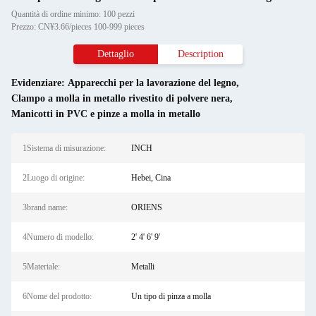
Quantità di ordine minimo: 100 pezzi
Prezzo: CN¥3.66/pieces 100-999 pieces
Dettaglio
Description
Evidenziare:
Apparecchi per la lavorazione del legno
,
Clampo a molla in metallo rivestito di polvere nera
,
Manicotti in PVC e pinze a molla in metallo
1Sistema di misurazione:
INCH
2Luogo di origine:
Hebei, Cina
3brand name:
ORIENS
4Numero di modello:
2' 4' 6' 9'
5Materiale:
Metalli
6Nome del prodotto:
Un tipo di pinza a molla