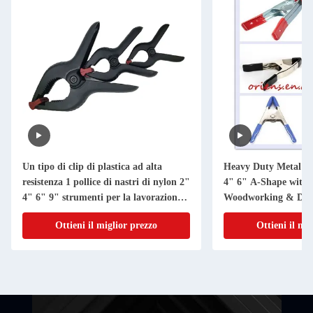
Un tipo di clip di plastica ad alta
Heavy Duty Metal S
resistenza 1 pollice di nastri di nylon 2"
4" 6" A-Shape with 
4" 6" 9" strumenti per la lavorazione
Woodworking & DIY 
del legno
Ottieni il miglior prezzo
Ottieni il mi