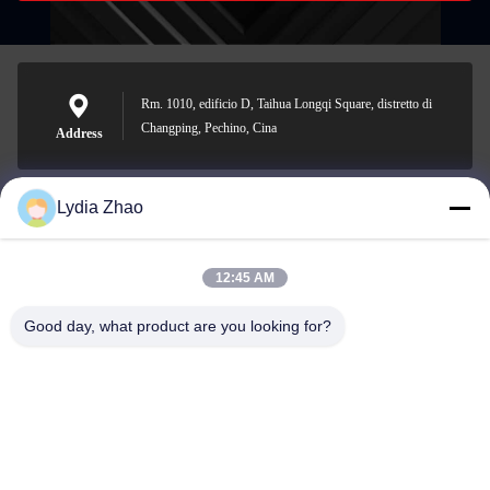
Rm. 1010, edificio D, Taihua Longqi Square, distretto di
Changping, Pechino, Cina
Address
Lydia Zhao
jesingd@vip.sina.com
E-mail
12:45 AM
Good day, what product are you looking for?
0086-10-62574092
Phone