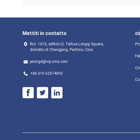
Mettiti in contatto
ci
Rm. 1010, edificio D, Taihua Longqi Square,
Pro
distretto di Changping, Pechino, Cina
Fa
jesingd@vip.sina.com
Con
+86 010 62574092
Co