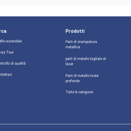
rca
Prodotti
filo aziendale
Parti di stampiatura
metallica
tory Tour
parti di metallo tagliate al
trollo di qualità
laser
ntattaci
Parti di metallo tirate
profonde
Tutte le categorie