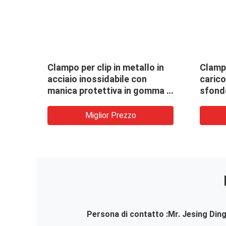
a di
Clampo per clip in metallo in
Clampe
enti,
acciaio inossidabile con
carico
e
manica protettiva in gomma e
sfondo
finitura in ossido nero per
legno
supporto di supporto per lo
Miglior Prezzo
sfondo dello studio
fotografico
Persona di contatto :
Mr. Jesing Din