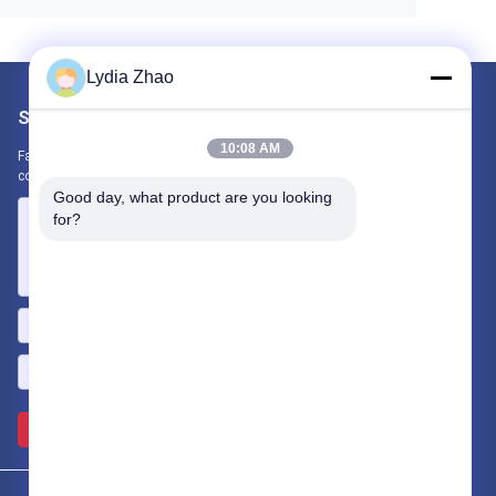
Lydia Zhao
Scrivici
10:08 AM
Fateci sapere la vostra esigenza. Collegheremo i migliori prodotti
con te.
Good day, what product are you looking 
for?
Invii >>