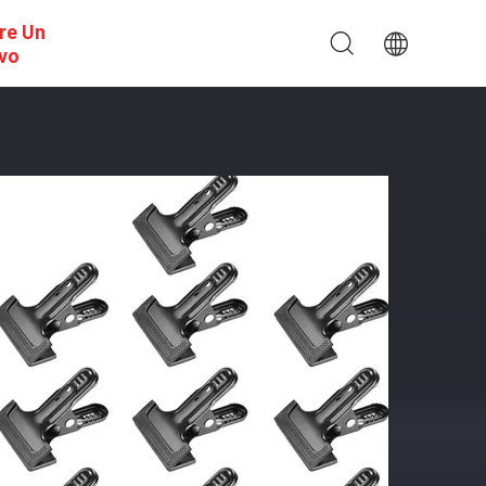
re Un
ivo