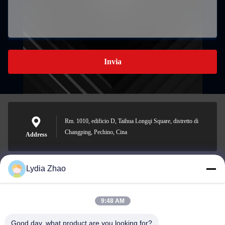
Invia
Rm. 1010, edificio D, Taihua Longqi Square, distretto di
Changping, Pechino, Cina
Address
Lydia Zhao
jesingd@vip.sina.com
E-mail
9:48 AM
Good day, what product are you looking for?