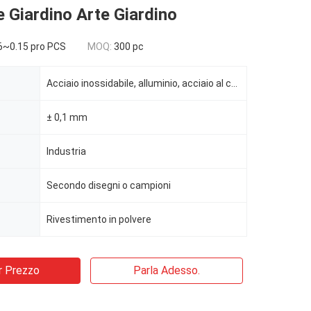
e Giardino Arte Giardino
6~0.15 pro PCS
MOQ:
300 pc
Acciaio inossidabile, alluminio, acciaio al carbonio
± 0,1 mm
Industria
Secondo disegni o campioni
Rivestimento in polvere
r Prezzo
Parla Adesso.