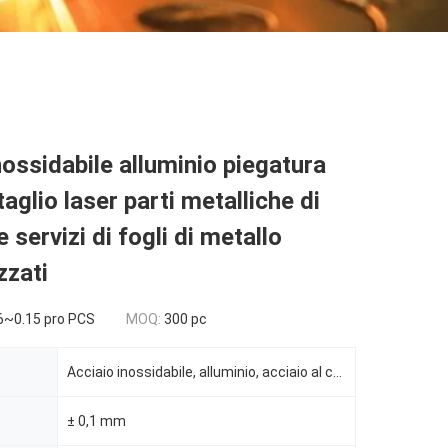
nossidabile alluminio piegatura
taglio laser parti metalliche di
 servizi di fogli di metallo
zzati
6~0.15 pro PCS
MOQ:
300 pc
Acciaio inossidabile, alluminio, acciaio al carbonio
± 0,1 mm