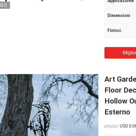
Applicazione
DEO
Dimensioni
Finisci.
Miglio
Art Gard
Floor Dec
Hollow O
Esterno
prezzo:
USD 0.0