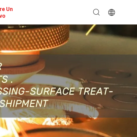
re Un
ivo