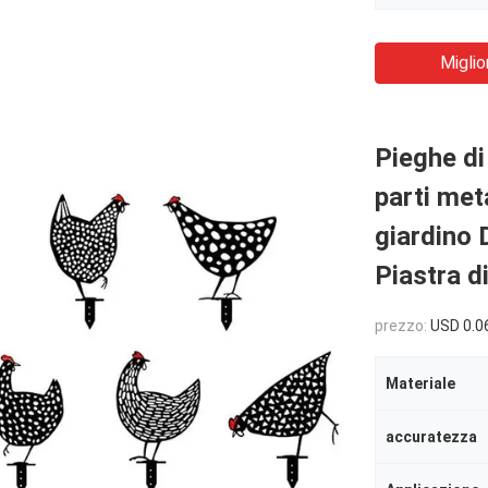
Miglio
Pieghe di
parti met
giardino 
Piastra d
prezzo:
USD 0.0
Materiale
accuratezza