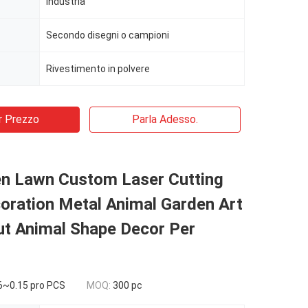
Industria
Secondo disegni o campioni
Rivestimento in polvere
r Prezzo
Parla Adesso.
en Lawn Custom Laser Cutting
oration Metal Animal Garden Art
ut Animal Shape Decor Per
6~0.15 pro PCS
MOQ:
300 pc