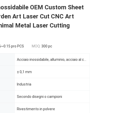
inossidabile OEM Custom Sheet
rden Art Laser Cut CNC Art
imal Metal Laser Cutting
6~0.15 pro PCS
MOQ:
300 pc
Acciaio inossidabile, alluminio, acciaio al carbonio
± 0,1 mm
Industria
Secondo disegni o campioni
Rivestimento in polvere