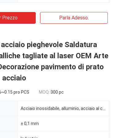
r Prezzo
Parla Adesso.
 acciaio pieghevole Saldatura
alliche tagliate al laser OEM Arte
Decorazione pavimento di prato
i acciaio
6~0.15 pro PCS
MOQ:
300 pc
Acciaio inossidabile, alluminio, acciaio al carbonio
± 0,1 mm