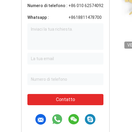
Numero di telefono :
+86 010 62574092
Whatsapp :
+8618811478700
VI
Contatto