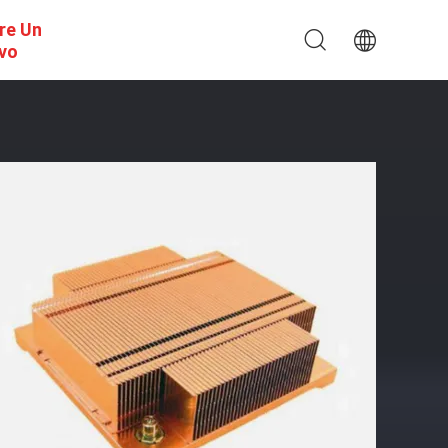
re Un
ivo