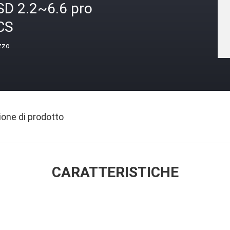
SD 2.2~6.6 pro
CS
zzo
ione di prodotto
CARATTERISTICHE