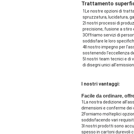
Trattamento superfic
1Le nostre opzioni di trat
spruzzatura, lucidatura, ga
2I nostri processi di prod
precisione, fusione a stiro
3Offriamo servizi di person
soddisfare le loro specifich
4Il nostro impegno per l'as
sostenendo l'eccellenza dei
5I nostri team tecnici e di 
di disegni unici all'emissio
I nostri vantaggi:
Facile da ordinare, offr
1La nostra dedizione all'assi
dimensioni e conferme dei c
2Forniamo molteplici opzioni
soddisfacendo vari requisiti
3I nostri prodotti sono acc
spesso in cartoni durevoli c