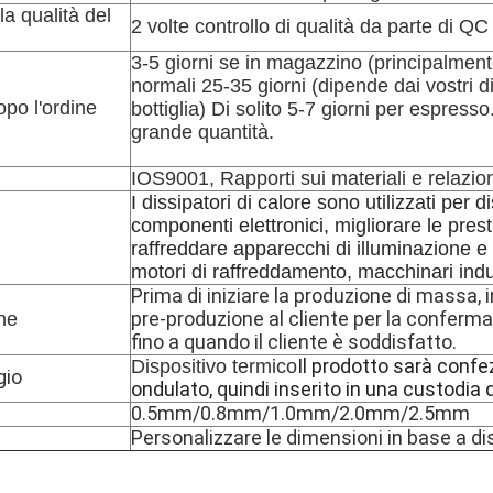
la qualità del
2 volte controllo di qualità da parte di Q
3-5 giorni se in magazzino (principalment
normali 25-35 giorni (dipende dai vostri d
po l'ordine
bottiglia) Di solito 5-7 giorni per espress
grande quantità.
IOS9001, Rapporti sui materiali e relazion
I dissipatori di calore sono utilizzati per d
componenti elettronici, migliorare le presta
raffreddare apparecchi di illuminazione e 
motori di raffreddamento, macchinari indust
Prima di iniziare la produzione di massa, 
pre-produzione al cliente per la confer
ne
fino a quando il cliente è soddisfatto.
Il prodotto sarà confe
Dispositivo termico
gio
ondulato, quindi inserito in una custodia d
0.5mm/0.8mm/1.0mm/2.0mm/2.5mm
Personalizzare le dimensioni in base a d