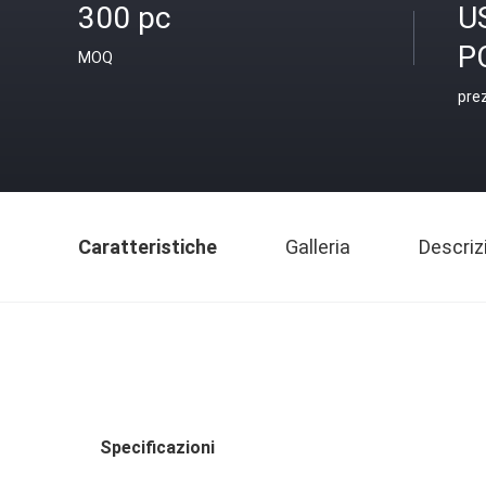
300 pc
U
P
MOQ
pre
Caratteristiche
Galleria
Descriz
Specificazioni