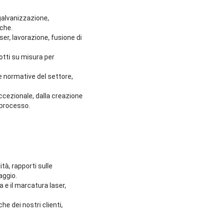
galvanizzazione,
iche.
er, lavorazione, fusione di
otti su misura per
le normative del settore,
eccezionale, dalla creazione
l processo.
ità, rapporti sulle
aggio.
 e il marcatura laser,
e dei nostri clienti,