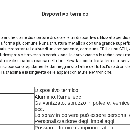
Dispositivo termico
to anche come dissipatore di calore, è un dispositivo utilizzato per dis
a forma più comune è una struttura metallica con una grande superfici
l'aria circostanteIl calore di un componente, come una CPU o una GPU, 
di dissipato attraverso la conduzione, la convezione o la radiazione.i met
truire dissipatori a causa della loro elevata conduttività termica. sen
nici possono rapidamente danneggiarsi o fallire del tutto,l'uso di un di
a stabilità e la longevità delle apparecchiature elettroniche.
Dispositivo termico
Aluminio, Rame, ecc.
Galvanizzato, spruzzo in polvere, vernice 
ecc.
Lo spray in polvere può essere personaliz
Personalizzazione degli imballaggi
Possiamo fornire campioni gratuiti.